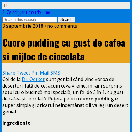
SuZy: colţişorul meu de lume
3 septembrie 2018 • no comments
Cuore pudding cu gust de cafea
si mijloc de ciocolata
Share
Tweet
Pin
Mail
SMS
Cei de la
Dr. Oetker
sunt geniali când vine vorba de
deserturi. Iată de ce, acum ceva vreme, mi-am surprins
soțul cu o budincă mai specială, un fel de 2 în 1, cu gust
de cafea și ciocolată. Rețeta pentru
cuore pudding
e
super simplă și oricărui neîndemânatic îi va ieși un desert
genial.
Ingrediente
: