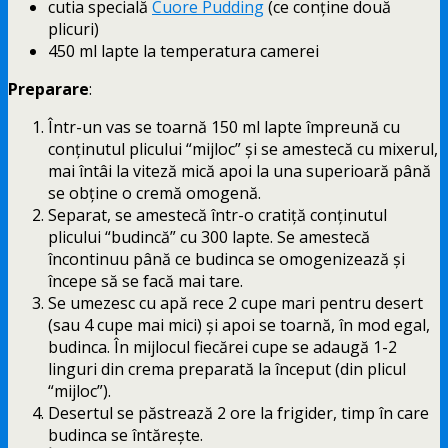
cutia specială
Cuore Pudding
(ce conține două
plicuri)
450 ml lapte la temperatura camerei
Preparare
:
Într-un vas se toarnă 150 ml lapte împreună cu
conținutul plicului “mijloc” și se amestecă cu mixerul,
mai întâi la viteză mică apoi la una superioară până
se obține o cremă omogenă.
Separat, se amestecă într-o cratiță conținutul
plicului “budincă” cu 300 lapte. Se amestecă
încontinuu până ce budinca se omogenizează și
începe să se facă mai tare.
Se umezesc cu apă rece 2 cupe mari pentru desert
(sau 4 cupe mai mici) și apoi se toarnă, în mod egal,
budinca. În mijlocul fiecărei cupe se adaugă 1-2
linguri din crema preparată la început (din plicul
“mijloc”).
Desertul se păstrează 2 ore la frigider, timp în care
budinca se întărește.