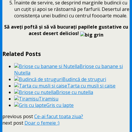
Înainte de servire, se desprind marginile budincii cu
un cuțit și apoi se răstoarnă pe farfurii. Desertul are
consistența unei budinci cu centrul foooarte moale.
Să aveți poftă și să vă bucurați papilele gustative cu
acest desert delicios!
Related Posts
Briose cu banane si
Nutella
Budincă de struguri
Tarta cu musli si caise
Briose cu nutella
Tiramisu
Gris cu lapte
previous post
Ce-ai facut toata ziua?
next post
Doar o femeie :)