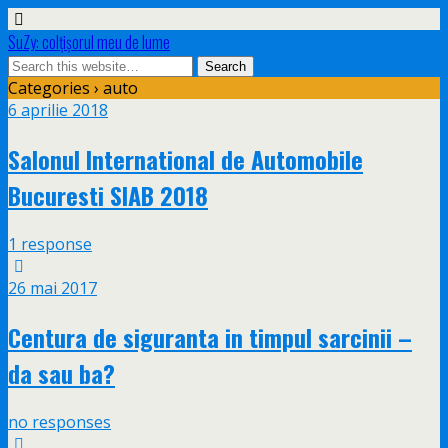
SuZy: colţişorul meu de lume
Categories ›
auto
6 aprilie 2018
Salonul International de Automobile
Bucuresti SIAB 2018
1 response
26 mai 2017
Centura de siguranta in timpul sarcinii –
da sau ba?
no responses