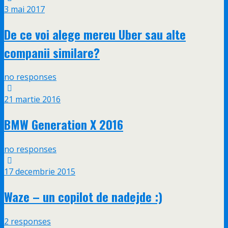
3 mai 2017
De ce voi alege mereu Uber sau alte
companii similare?
no responses
21 martie 2016
BMW Generation X 2016
no responses
17 decembrie 2015
Waze – un copilot de nadejde :)
2 responses