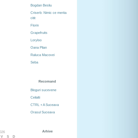
Bogdan Besliu
Criserb: Nimic ce merita
citit
Florin
Grapefruits
Loryloo
Oana Plian
Raluca Macovei
Seba
Recomand
Bloguri sucevene
Ceilalti
CTRL + A Suceava
Orasul Suceava
Arhive
026
V
S
D
Arhive