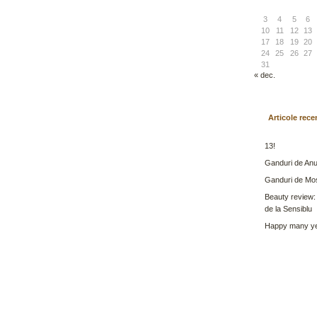
3
4
5
6
10
11
12
13
17
18
19
20
24
25
26
27
31
« dec.
Articole rece
13!
Ganduri de Anu
Ganduri de Mo
Beauty review:
de la Sensiblu
Happy many ye