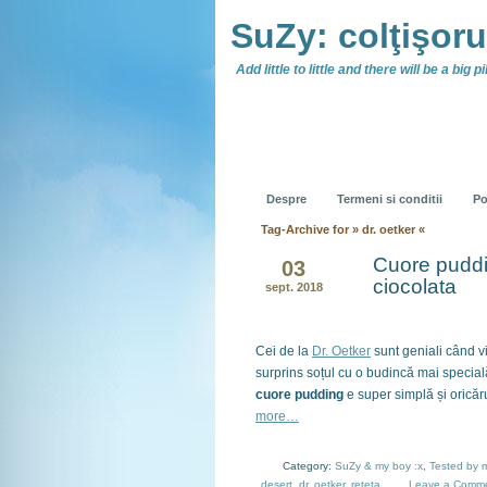
SuZy: colţişor
Add little to little and there will be a big pil
Despre
Termeni si conditii
Po
Tag-Archive for » dr. oetker «
Cuore puddin
03
ciocolata
sept. 2018
Cei de la
Dr. Oetker
sunt geniali când v
surprins soțul cu o budincă mai specială
cuore pudding
e super simplă și oricăru
more…
Category:
SuZy & my boy :x
,
Tested by 
desert
,
dr. oetker
,
reteta
Leave a Comm