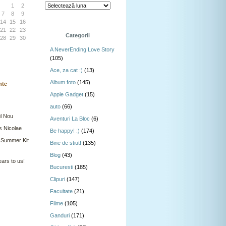
1
2
7
8
9
14
15
16
21
22
23
Categorii
28
29
30
A NeverEnding Love Story
(105)
Ace, za cat :)
(13)
Album foto
(145)
nte
Apple Gadget
(15)
auto
(66)
l Nou
Aventuri La Bloc
(6)
s Nicolae
Be happy! :)
(174)
 Summer Kit
Bine de stiut!
(135)
Blog
(43)
ars to us!
Bucuresti
(185)
Clipuri
(147)
Facultate
(21)
Filme
(105)
Ganduri
(171)