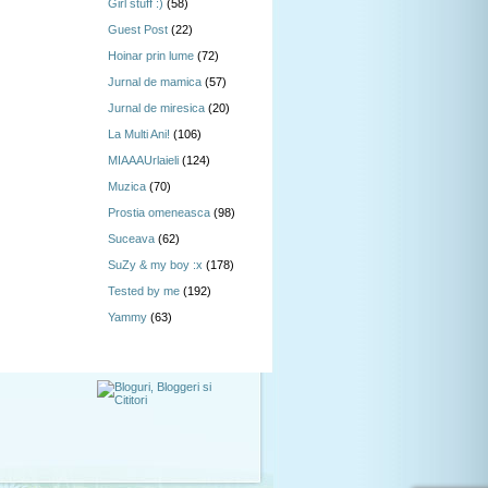
Girl stuff :)
(58)
Guest Post
(22)
Hoinar prin lume
(72)
Jurnal de mamica
(57)
Jurnal de miresica
(20)
La Multi Ani!
(106)
MIAAAUrlaieli
(124)
Muzica
(70)
Prostia omeneasca
(98)
Suceava
(62)
SuZy & my boy :x
(178)
Tested by me
(192)
Yammy
(63)