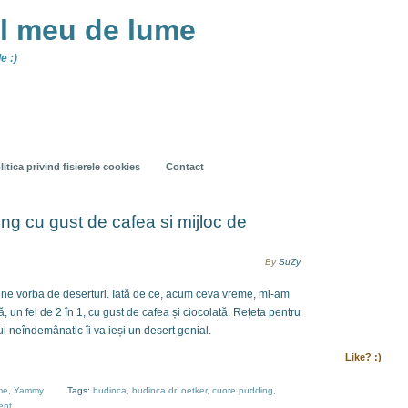
ul meu de lume
e :)
litica privind fisierele cookies
Contact
g cu gust de cafea si mijloc de
By
SuZy
ine vorba de deserturi. Iată de ce, acum ceva vreme, mi-am
, un fel de 2 în 1, cu gust de cafea și ciocolată. Rețeta pentru
i neîndemânatic îi va ieși un desert genial.
Like? :)
me
,
Yammy
Tags:
budinca
,
budinca dr. oetker
,
cuore pudding
,
ent