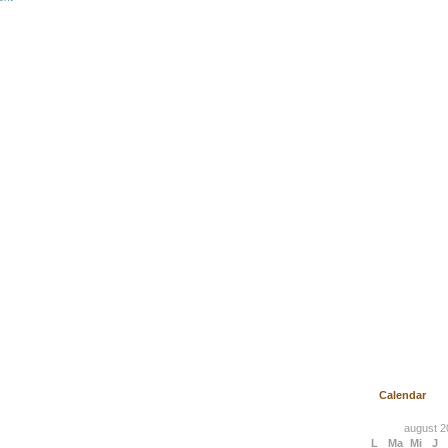
Calendar
august 2
L
Ma
Mi
J