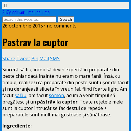
SuZy: colţişorul meu de lume
26 octombrie 2015 • no comments
Pastrav la cuptor
Share
Tweet
Pin
Mail
SMS
Sinceră să fiu, încep să devin expertă în preparate din
peşte chiar dacă înainte nu eram o mare fană. Însă, cu
timpul, realizezi că preparate din peşte sunt uşor de făcut
şi nu deranjează silueta în vreun fel, fiind foarte light. Am
făcut
şalău
, am făcut
somon
, acum a venit timpul să
pregătesc şi un
păstrăv la cuptor
. Toate reţetele mele
sunt la cuptor întrucât se fac destul de repede +
preparatele sunt mult mai gustoase şi sănătoase.
Ingrediente: