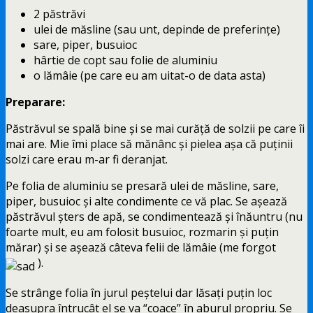
2 păstrăvi
ulei de măsline (sau unt, depinde de preferinţe)
sare, piper, busuioc
hârtie de copt sau folie de aluminiu
o lămâie (pe care eu am uitat-o de data asta)
Preparare:
Păstrăvul se spală bine şi se mai curăţă de solzii pe care îi
mai are. Mie îmi place să mănânc şi pielea aşa că puţinii
solzi care erau m-ar fi deranjat.
Pe folia de aluminiu se presară ulei de măsline, sare,
piper, busuioc şi alte condimente ce vă plac. Se aşează
păstrăvul şters de apă, se condimentează şi înăuntru (nu
foarte mult, eu am folosit busuioc, rozmarin şi puţin
mărar) şi se aşează câteva felii de lămâie (me forgot
).
Se strânge folia în jurul peştelui dar lăsaţi puţin loc
deasupra întrucât el se va “coace” în aburul propriu. Se