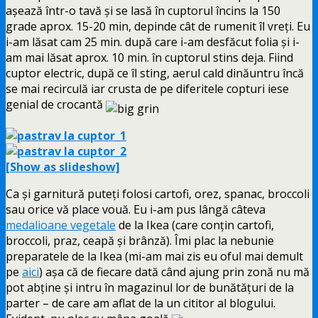
așează într-o tavă și se lasă în cuptorul încins la 150
grade aprox. 15-20 min, depinde cât de rumenit îl vreți. Eu
i-am lăsat cam 25 min. după care i-am desfăcut folia și i-
am mai lăsat aprox. 10 min. în cuptorul stins deja. Fiind
cuptor electric, după ce îl sting, aerul cald dinăuntru încă
se mai recirculă iar crusta de pe diferitele copturi iese
genial de crocantă
[Show as slideshow]
Ca și garnitură puteți folosi cartofi, orez, spanac, broccoli
sau orice vă place vouă. Eu i-am pus lângă câteva
medalioane vegetale
de la Ikea (care conțin cartofi,
broccoli, praz, ceapă şi brânză). Îmi plac la nebunie
preparatele de la Ikea (mi-am mai zis eu oful mai demult
pe
aici
) așa că de fiecare dată când ajung prin zonă nu mă
pot abține și intru în magazinul lor de bunătățuri de la
parter – de care am aflat de la un cititor al blogului.