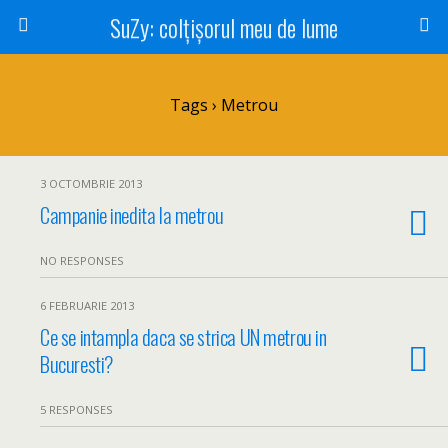
SuZy: colţişorul meu de lume
Tags › Metrou
3 OCTOMBRIE 2013
Campanie inedita la metrou
NO RESPONSES
6 FEBRUARIE 2013
Ce se intampla daca se strica UN metrou in
Bucuresti?
5 RESPONSES