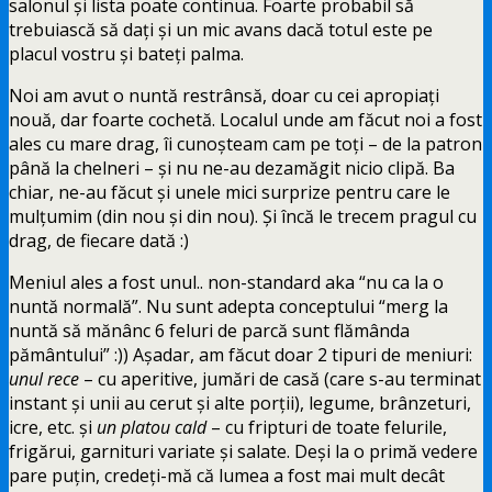
salonul și lista poate continua. Foarte probabil să
trebuiască să dați și un mic avans dacă totul este pe
placul vostru și bateți palma.
Noi am avut o nuntă restrânsă, doar cu cei apropiați
nouă, dar foarte cochetă. Localul unde am făcut noi a fost
ales cu mare drag, îi cunoșteam cam pe toți – de la patron
până la chelneri – și nu ne-au dezamăgit nicio clipă. Ba
chiar, ne-au făcut și unele mici surprize pentru care le
mulțumim (din nou și din nou). Și încă le trecem pragul cu
drag, de fiecare dată :)
Meniul ales a fost unul.. non-standard aka “nu ca la o
nuntă normală”. Nu sunt adepta conceptului “merg la
nuntă să mănânc 6 feluri de parcă sunt flămânda
pământului” :)) Așadar, am făcut doar 2 tipuri de meniuri:
unul rece
– cu aperitive, jumări de casă (care s-au terminat
instant și unii au cerut și alte porții), legume, brânzeturi,
icre, etc. și
un platou cald
– cu fripturi de toate felurile,
frigărui, garnituri variate și salate. Deși la o primă vedere
pare puțin, credeți-mă că lumea a fost mai mult decât