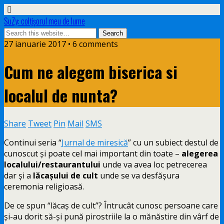
SuZy: colţişorul meu de lume
27 ianuarie 2017 • 6 comments
Cum ne alegem biserica si
localul de nunta?
Share
Tweet
Pin
Mail
SMS
Continui seria “
Jurnal de miresică
” cu un subiect destul de
cunoscut și poate cel mai important din toate –
alegerea
localului/restaurantului
unde va avea loc petrecerea
dar și a
lăcașului de cult
unde se va desfășura
ceremonia religioasă.
De ce spun “lăcaș de cult”? Întrucât cunosc persoane care
și-au dorit să-și pună pirostriile la o mănăstire din vârf de