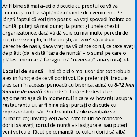
Ar fi bine să mai aveți o discuție cu preotul ce vă va
cununa și cu 1-2 săptămâni înainte de eveniment. Pe
lângă faptul că veți ține post și vă veți spovedi înainte de
nuntă, puteți să mai puneți la punct și unele chestii
organizatorice: dacă vă dă voie cu mai multe perechi de
nași (de exemplu, în București, ai “voie” să ai doar o
pereche de nași), dacă vreți să vă cânte corul, ce taxe aveți
de plătit (da, există “taxa de nuntă” – o sumă pe care o
plătesc mirii ca să fie siguri că “rezervați” ziua și ora), etc.
Localul de nuntă
– hai că aici e mai ușor dar tot trebuie
ales în funcție de ce vă doriți voi. De preferință, trebuie
ales cam în aceeași perioadă cu biserica, adică cu
8-12 luni
înainte de nuntă
. Oriunde în țară este destul de
aglomerat așa că în momentul în care vă hotărâți asupra
restaurantului, ar fi bine să și purtați o discuție cu
reprezentanții săi. Printre întrebările esențiale se
numără: câți invitați veți avea, câte feluri de mâncare
doriți să aveți, tortul de nuntă vi-l asigura ei sau puteți
veni voi cu el făcut pe comandă, ce culori doriți să aibă