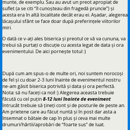
munte, de exemplu. Sau au avut un preot apropiat de
suflet (a se citi “îl cunoșteau din fragedă pruncie”) și
acesta era în altă localitate decât erau ei. Așadar, alegerea
lăcașului sfânt se face doar după preferințele viitorilor
miri.
O dată ce v-ați ales biserica și preotul ce vă va cununa, va
trebui să purtați o discuție cu acesta legat de data și ora
evenimentului. De aici pornește totul :)
După cum am spus-o de multe ori, noi suntem norocoși
de fel și cu doar 2-3 luni înainte de evenimentul nostru
ne-am găsit biserica potrivită și data și ora perfectă.
Nota: să nu faceți ca noi! :) Alegerea aceasta trebuie
făcută cu cel puțin
8-12 luni înainte de eveniment
întrucât trebuie să țineți cont și de posturile de peste an.
Am prietene care au făcut nuntă și în post dar asta a
însemnat o bătaie de cap în plus și ceva mai multe
drumuri/hârtii/aprobări de “foarte sus” de luat.