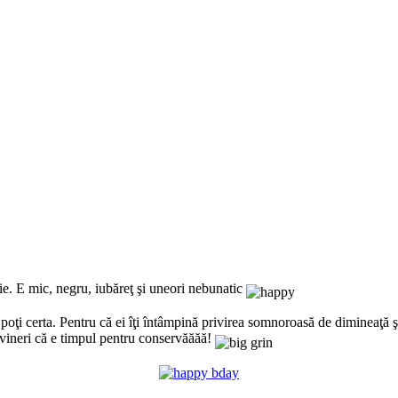
ie. E mic, negru, iubăreţ şi uneori nebunatic
 poţi certa. Pentru că ei îţi întâmpină privirea somnoroasă de dimineaţă şi
e vineri că e timpul pentru conservăăăă!