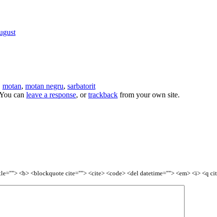
ugust
,
motan
,
motan negru
,
sarbatorit
 You can
leave a response
, or
trackback
from your own site.
title=""> <b> <blockquote cite=""> <cite> <code> <del datetime=""> <em> <i> <q ci