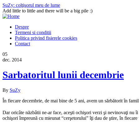
SuZy: colţişorul meu de lume
Add little to little and there will be a big pile :)
Despre
Termeni si conditii
Politica privind fisierele cookies
Contact
05
dec. 2014
Sarbatoritul lunii decembrie
By
SuZy
În fiecare decembrie, de mai bine de 5 ani, avem un sărbătorit în famil
Dar oricâte năzbâtii ne-ar face, aceşti ochişori verzi şi nevinovaţi nu îi
ochişori împreună cu mieunat “cerşetorului” îţi dau de ştire, în fiecar