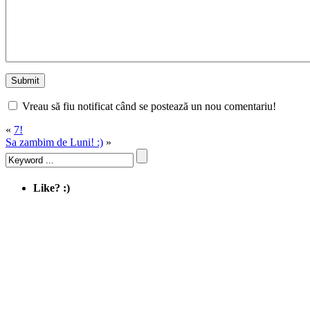
Vreau să fiu notificat când se postează un nou comentariu!
«
7!
Sa zambim de Luni! :)
»
Like? :)