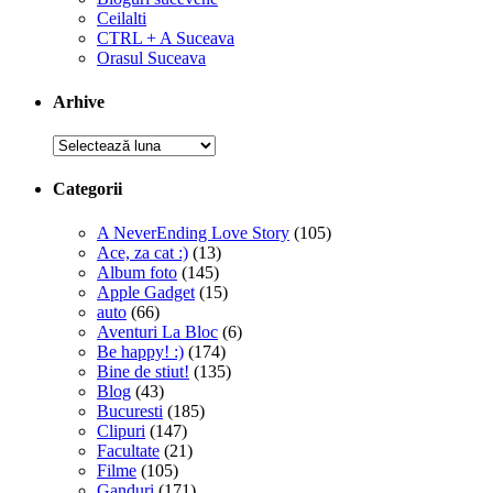
Ceilalti
CTRL + A Suceava
Orasul Suceava
Arhive
Arhive
Categorii
A NeverEnding Love Story
(105)
Ace, za cat :)
(13)
Album foto
(145)
Apple Gadget
(15)
auto
(66)
Aventuri La Bloc
(6)
Be happy! :)
(174)
Bine de stiut!
(135)
Blog
(43)
Bucuresti
(185)
Clipuri
(147)
Facultate
(21)
Filme
(105)
Ganduri
(171)