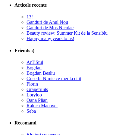
Articole recente
13!
Ganduri de Anul Nou
Ganduri de Mos Nicolae
Beauty review: Summer Kit de la Sensiblu
Happy many years to us!
Friends :)
ArTiStul
Bogdan
Bogdan Besliu
Criserb: Nimic ce merita citit
Florin
Grapefruits
Loryloo
Oana Plian
Raluca Macovei
Seba
Recomand
Bloguri sucevene