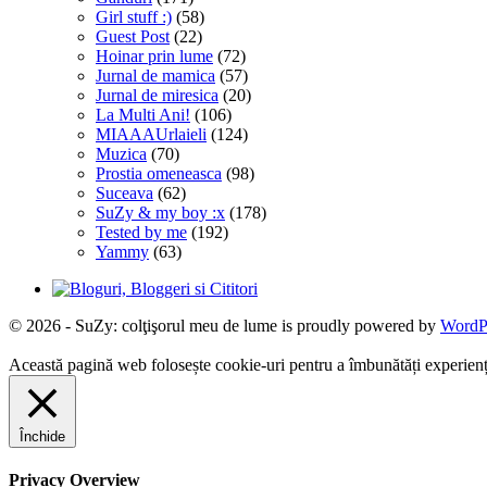
Girl stuff :)
(58)
Guest Post
(22)
Hoinar prin lume
(72)
Jurnal de mamica
(57)
Jurnal de miresica
(20)
La Multi Ani!
(106)
MIAAAUrlaieli
(124)
Muzica
(70)
Prostia omeneasca
(98)
Suceava
(62)
SuZy & my boy :x
(178)
Tested by me
(192)
Yammy
(63)
© 2026 - SuZy: colţişorul meu de lume is proudly powered by
WordP
Această pagină web folosește cookie-uri pentru a îmbunătăți experiența 
Închide
Privacy Overview