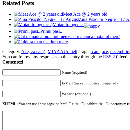
Related Posts
Meet Ace @ 2 years old
Ziua Pisicilor Negre – 17 A
Motan fotogenic
Primii pasi..
Cat mananca motanul meu?
Caldura mare
Category:
Ace, za cat :)
,
MIAAAUrlaieli
Tags:
5 ani
,
ace
,
decembrie
You can follow any responses to this entry through the
RSS 2.0
feed.
Comentezi
Name (required)
E-Mail (nu va fi publicat , required)
Website (opţional)
XHTML:
You can use these tags: <a href="" title=""> <abbr title=""> <acronym 