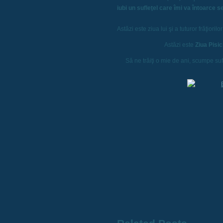
iubi un sufleţel care îmi va întoarce s
Astăzi este ziua lui şi a tuturor frăţioril
Astăzi este
Ziua Pisic
Să ne trăiţi o mie de ani, scumpe suf