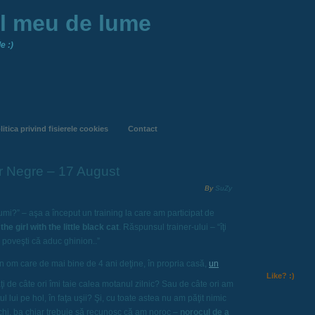
ul meu de lume
e :)
litica privind fisierele cookies
Contact
or Negre – 17 August
By
SuZy
numi?” – aşa a început un training la care am participat de
–
the girl with the little black cat
. Răspunsul trainer-ului – “îţi
 poveşti că aduc ghinion..”
un om care de mai bine de 4 ani deţine, în propria casă,
un
Like? :)
ţi de câte ori îmi taie calea motanul zilnic? Sau de câte ori am
ul lui pe hol, în faţa uşii? Şi, cu toate astea nu am păţit nimic
echi, ba chiar trebuie să recunosc că am noroc –
norocul de a