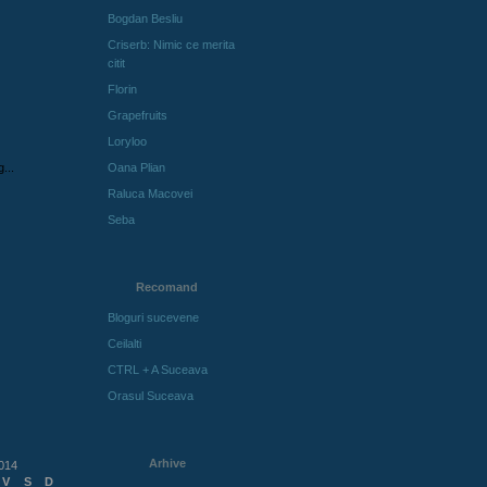
Bogdan Besliu
Criserb: Nimic ce merita
citit
Florin
Grapefruits
Loryloo
Oana Plian
Raluca Macovei
Seba
Recomand
Bloguri sucevene
Ceilalti
CTRL + A Suceava
Orasul Suceava
Arhive
014
V
S
D
Arhive