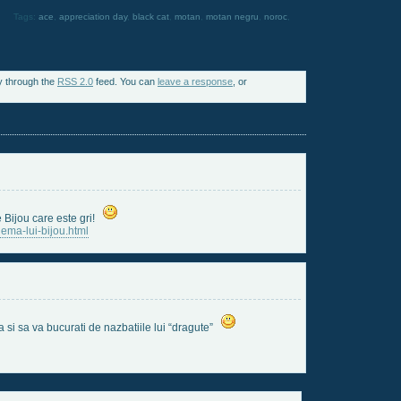
Tags:
ace
,
appreciation day
,
black cat
,
motan
,
motan negru
,
noroc
,
y through the
RSS 2.0
feed. You can
leave a response
, or
Bijou care este gri!
lema-lui-bijou.html
ca si sa va bucurati de nazbatiile lui “dragute”