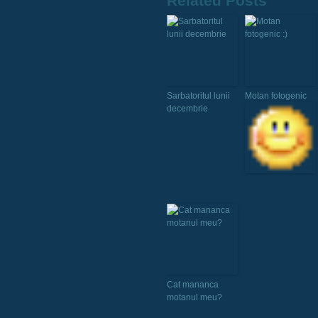
Related Posts
Sarbatoritul lunii
Motan fotogenic
decembrie
Cat mananca
motanul meu?