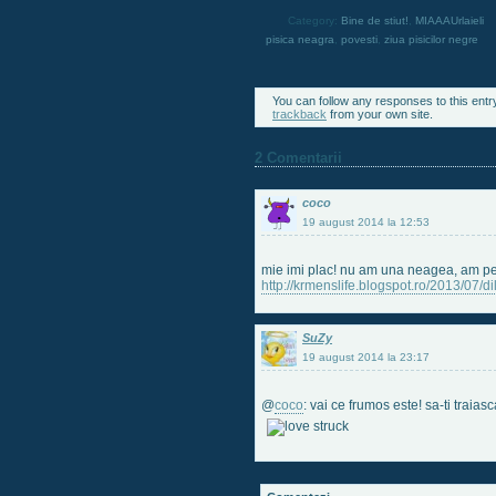
Category:
Bine de stiut!
,
MIAAAUrlaieli
pisica neagra
,
povesti
,
ziua pisicilor negre
You can follow any responses to this entr
trackback
from your own site.
2 Comentarii
coco
19 august 2014 la 12:53
mie imi plac! nu am una neagea, am pe 
http://krmenslife.blogspot.ro/2013/07/di
SuZy
19 august 2014 la 23:17
@
coco
: vai ce frumos este! sa-ti traias