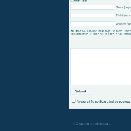
Comentezi
Name (requi
E-Mail (nu va
Website (opţ
XHTML:
You can use these tags: <a href="" title=
<del datetime=""> <em> <i> <q cite=""> <s> <strik
Vreau să fiu notificat când se postea
«
O fata nu are niciodata…