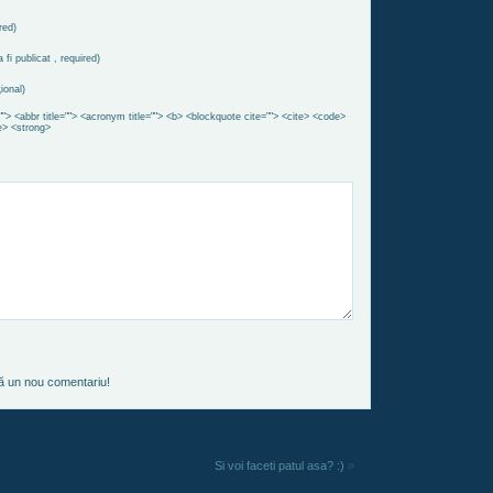
red)
 fi publicat , required)
ional)
""> <abbr title=""> <acronym title=""> <b> <blockquote cite=""> <cite> <code>
e> <strong>
ză un nou comentariu!
Si voi faceti patul asa? :)
»