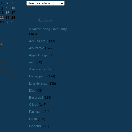
1
2
3
8
9
10
15
16
17
22
23
24
Categorii
29
30
31
A NeverEnding Love Story
(105)
Ace, za cat :)
(13)
nte
Album foto
(145)
Apple Gadget
(15)
auto
(66)
l Nou
Aventuri La Bloc
(6)
s Nicolae
Be happy! :)
(174)
 Summer Kit
Bine de stiut!
(135)
ars to us!
Blog
(43)
Bucuresti
(185)
Clipuri
(147)
Facultate
(21)
Filme
(105)
Ganduri
(171)