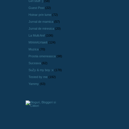
Girl stuff :)
(58)
Guest Post
(22)
Hoinar prin lume
(72)
Jurnal de mamica
(57)
Jurnal de miresica
(20)
La Multi Ani!
(106)
MIAAAUrlaieli
(124)
Muzica
(70)
Prostia omeneasca
(98)
Suceava
(62)
SuZy & my boy :x
(178)
Tested by me
(192)
Yammy
(63)