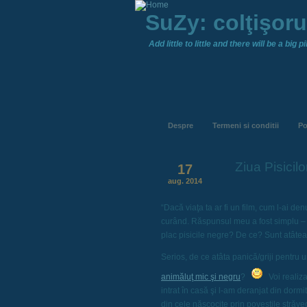
SuZy: colţişor
Add little to little and there will be a big pil
Despre
Termeni si conditii
Po
Ziua Pisicil
17
aug. 2014
“Dacă viaţa ta ar fi un film, cum l-ai de
curând. Răspunsul meu a fost simplu 
plac pisicile negre? De ce? Sunt atâtea
Serios, de ce atâta panică/griji pentru 
animăluţ mic şi negru
?
Voi realiza
intrat în casă şi l-am deranjat din dormit
din cele născocite prin poveştile străv