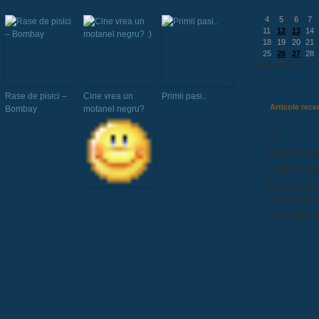
4
5
6
7
11
12
13
14
18
19
20
21
25
26
27
28
« iul.
sept. »
Rase de pisici –
Cine vrea un
Primii pasi..
Articole rece
Bombay
motanel negru?
13!
Ganduri de Anu
Ganduri de Mo
Beauty review:
de la Sensiblu
Happy many ye