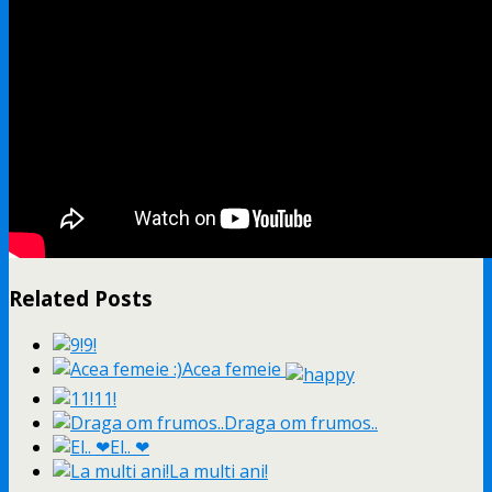
Related Posts
9!
Acea femeie
11!
Draga om frumos..
El.. ❤
La multi ani!