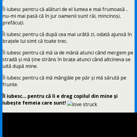
Îl iubesc pentru că alături de el lumea e mai frumoasă ..
nu-mi mai pasă că în jur oamenii sunt răi, mincinoşi,
prefăcuţi.
Îl iubesc pentru că după cea mai urâtă zi, odată ajunsă în
braţele lui simt că toate trec.
Îl iubesc pentru că mă ia de mână atunci când mergem pe
stradă şi mă ţine strâns în braţe atunci când altcineva se
uită după mine.
Îl iubesc pentru că mă mângâie pe păr şi mă sărută pe
frunte.
Îl iubesc… pentru că îi e drag copilul din mine şi
iubeşte femeia care sunt!