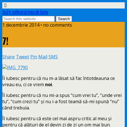
SuZy: colţişorul meu de lume
1 decembrie 2014 • no comments
7!
Share
Tweet
Pin
Mail
SMS
Îl iubesc pentru că nu m-a lăsat să fac întotdeauna ce
vreau eu, ci ce vrem
noi
.
Îl iubesc pentru că nu mi-a spus “cum vrei tu”, “unde vrei
tu”, “cum crezi tu” şi nu i-a fost teamă să-mi spună “nu”
când trebuia.
Îl iubesc pentru că este cel mai aspru critic al meu şi
pentru că alături de el devin zi de zi un om mai bun.