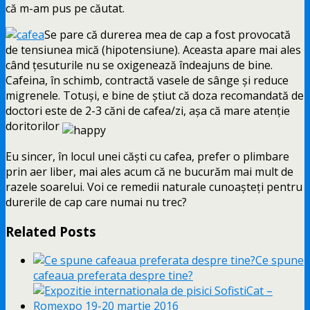
că m-am pus pe căutat.
Se pare că durerea mea de cap a fost provocată
de tensiunea mică (hipotensiune). Aceasta apare mai ales
când ţesuturile nu se oxigenează îndeajuns de bine.
Cafeina, în schimb, contractă vasele de sânge şi reduce
migrenele. Totuşi, e bine de ştiut că doza recomandată de
doctori este de 2-3 căni de cafea/zi, aşa că mare atenţie
doritorilor
Eu sincer, în locul unei căşti cu cafea, prefer o plimbare
prin aer liber, mai ales acum că ne bucurăm mai mult de
razele soarelui. Voi ce remedii naturale cunoaşteţi pentru
durerile de cap care numai nu trec?
Related Posts
Ce spune
cafeaua preferata despre tine?