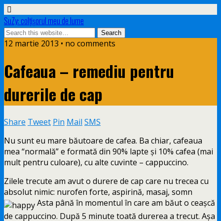
SuZy: colţişorul meu de lume
12 martie 2013 • no comments
Cafeaua – remediu pentru
durerile de cap
Share
Tweet
Pin
Mail
SMS
Nu sunt eu mare băutoare de cafea. Ba chiar, cafeaua
mea “normală” e formată din 90% lapte şi 10% cafea (mai
mult pentru culoare), cu alte cuvinte – cappuccino.
Zilele trecute am avut o durere de cap care nu trecea cu
absolut nimic: nurofen forte, aspirină, masaj, somn
Asta până în momentul în care am băut o ceaşcă
de cappuccino. După 5 minute toată durerea a trecut. Aşa