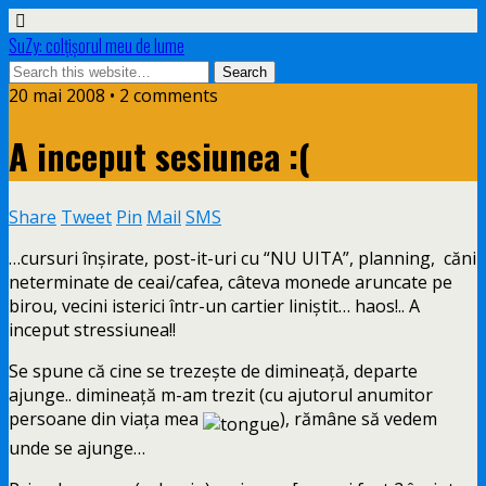
SuZy: colţişorul meu de lume
20 mai 2008 • 2 comments
A inceput sesiunea :(
Share
Tweet
Pin
Mail
SMS
…cursuri înşirate, post-it-uri cu “NU UITA”, planning, căni
neterminate de ceai/cafea, câteva monede aruncate pe
birou, vecini isterici într-un cartier liniştit… haos!.. A
inceput stressiunea!!
Se spune că cine se trezeşte de dimineaţă, departe
ajunge.. dimineaţă m-am trezit (cu ajutorul anumitor
persoane din viaţa mea
), rămâne să vedem
unde se ajunge…