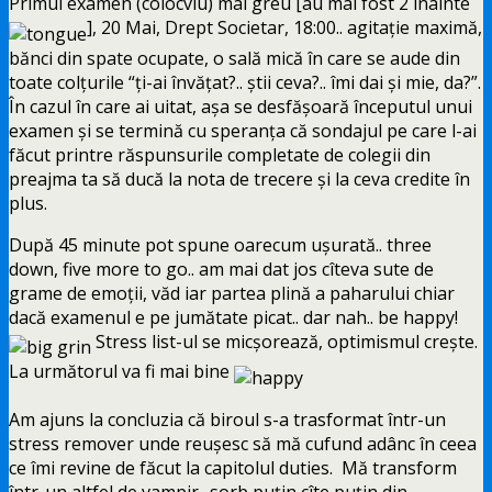
Primul examen (colocviu) mai greu [au mai fost 2 înainte
], 20 Mai, Drept Societar, 18:00.. agitaţie maximă,
bănci din spate ocupate, o sală mică în care se aude din
toate colţurile “ţi-ai învăţat?.. ştii ceva?.. îmi dai şi mie, da?”.
În cazul în care ai uitat, aşa se desfăşoară începutul unui
examen şi se termină cu speranţa că sondajul pe care l-ai
făcut printre răspunsurile completate de colegii din
preajma ta să ducă la nota de trecere şi la ceva credite în
plus.
După 45 minute pot spune oarecum uşurată.. three
down, five more to go.. am mai dat jos cîteva sute de
grame de emoţii, văd iar partea plină a paharului chiar
dacă examenul e pe jumătate picat.. dar nah.. be happy!
Stress list-ul se micşorează, optimismul creşte.
La următorul va fi mai bine
Am ajuns la concluzia că biroul s-a trasformat într-un
stress remover unde reuşesc să mă cufund adânc în ceea
ce îmi revine de făcut la capitolul duties. Mă transform
într-un altfel de vampir.. sorb puţin cîte puţin din