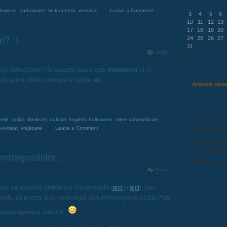
lloween
,
sarbatoare
,
trick-or-treat
,
veverita
Leave a Comment
3
4
5
6
10
11
12
13
17
18
19
20
t? :)
24
25
26
27
31
By
SuZy
« dec.
eci înfricoşători? În această seara este
Halloween
-ul, o
tă de mai multe popoare în ultimii ani.
Articole rece
13!
Ganduri de Anu
mele
,
delicii
,
dovlecei
,
dulciuri
,
englezi
,
halloween
,
mere caramelizare
,
k-or-treat
,
vrajitoare
Leave a Comment
Ganduri de Mo
Beauty review:
de la Sensiblu
dragostitilor..
Happy many ye
By
SuZy
gate de această sărbătoare împrumutată (
aici
şi
aici
). Dar
.. nah.. că postez şi eu ceva legat de iubire/dragoste astăzi. Asta
/anti-love/anti anti anti