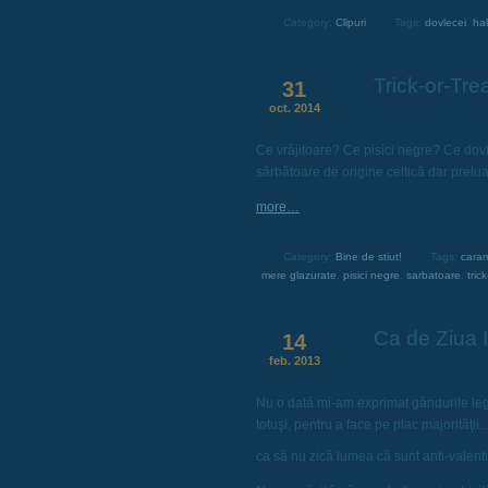
Category:
Clipuri
Tags:
dovlecei
,
ha
Trick-or-Trea
31
oct. 2014
Ce vrăjitoare? Ce pisici negre? Ce dovl
sărbătoare de origine celtică dar prelua
more…
Category:
Bine de stiut!
Tags:
cara
mere glazurate
,
pisici negre
,
sarbatoare
,
tric
Ca de Ziua In
14
feb. 2013
Nu o dată mi-am exprimat gândurile le
totuşi, pentru a face pe plac majorităţii
ca să nu zică lumea că sunt anti-valentin