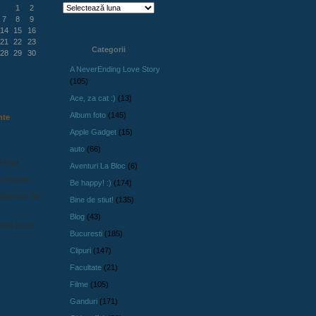
1
2
7
8
9
14
15
16
21
22
23
Categorii
28
29
30
A NeverEnding Love Story
(105)
Ace, za cat :)
(13)
Album foto
(145)
nte
Apple Gadget
(15)
auto
(66)
l Nou
Aventuri La Bloc
(6)
s Nicolae
Be happy! :)
(174)
 Summer Kit
Bine de stiut!
(135)
Blog
(43)
ars to us!
Bucuresti
(185)
Clipuri
(147)
Facultate
(21)
Filme
(105)
Ganduri
(171)