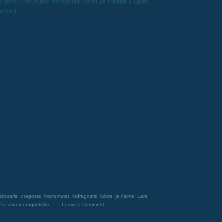
ă pentru porumbeii îndrăgostiţi decât
Je T’Aime
a
Larei
 totul.
ebruarie
,
dragoste
,
imprumutat
,
indragostiti
,
iubire
,
je t'aime
,
Lara
e`s
,
ziua indragostitilor
Leave a Comment