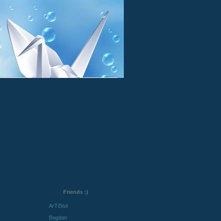
Friends :)
ArTiStul
Bogdan