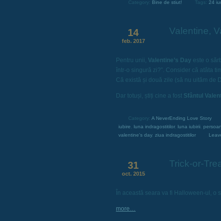
Category:
Bine de stiut!
Tags:
24 iu
Valentine, V
14
feb. 2017
Pentru unii,
Valentine’s Day
este o sărb
într-o singură zi?”. Consider că atâta ti
Că există și două zile (să nu uităm de D
Dar totuși, știți cine a fost
Sfântul Valen
Category:
A NeverEnding Love Story
iubire
,
luna indragostitilor
,
luna iubirii
,
persoan
valentine's day
,
ziua indragostitilor
Leav
Trick-or-Trea
31
oct. 2015
În această seara va fi Halloween-ul, o 
more…