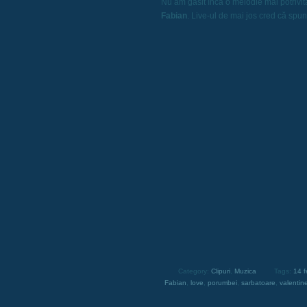
Nu am găsit încă o melodie mai potrivit
Fabian
. Live-ul de mai jos cred că spune
Category:
Clipuri
,
Muzica
Tags:
14 f
Fabian
,
love
,
porumbei
,
sarbatoare
,
valentin