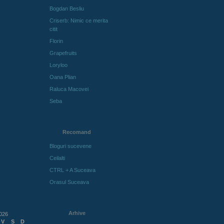
Bogdan Besliu
Criserb: Nimic ce merita
citit
Florin
Grapefruits
Loryloo
Oana Plian
Raluca Macovei
Seba
Recomand
Bloguri sucevene
Ceilalti
CTRL + A Suceava
Orasul Suceava
Arhive
026
V
S
D
Arhive