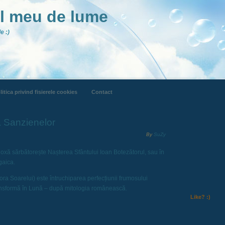
ul meu de lume
e :)
litica privind fisierele cookies
Contact
 Sanzienelor
By
SuZy
odoxă sărbătorește Nașterea Sfântului Ioan Botezătorul, sau în
gaica.
ra Soarelui) este întruchiparea perfecțiunii frumosului
transformă în Lună – după mitologia românească.
Like? :)