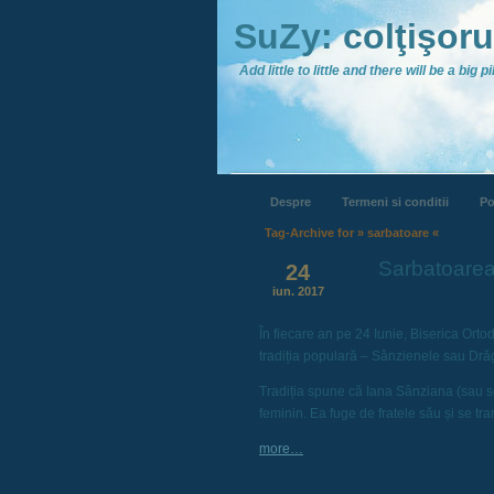
SuZy: colţişor
Add little to little and there will be a big pil
Despre
Termeni si conditii
Po
Tag-Archive for » sarbatoare «
Sarbatoarea
24
iun. 2017
În fiecare an pe 24 Iunie, Biserica Ort
tradiția populară – Sânzienele sau Dră
Tradiția spune că Iana Sânziana (sau so
feminin. Ea fuge de fratele său și se 
more…