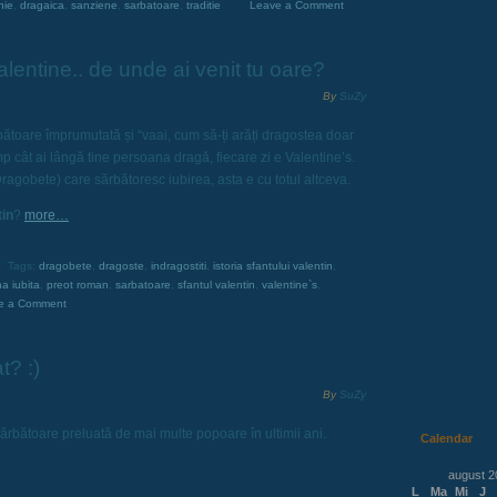
nie
,
dragaica
,
sanziene
,
sarbatoare
,
traditie
Leave a Comment
alentine.. de unde ai venit tu oare?
By
SuZy
ătoare împrumutată și “vaai, cum să-ți arăți dragostea doar
mp cât ai lângă tine persoana dragă, fiecare zi e Valentine’s.
ragobete) care sărbătoresc iubirea, asta e cu totul altceva.
tin
?
more…
Tags:
dragobete
,
dragoste
,
indragostiti
,
istoria sfantului valentin
,
a iubita
,
preot roman
,
sarbatoare
,
sfantul valentin
,
valentine`s
,
e a Comment
t? :)
By
SuZy
sărbătoare preluată de mai multe popoare în ultimii ani.
Calendar
august 2
L
Ma
Mi
J