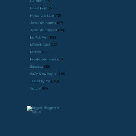
Girl stuff :)
(58)
Guest Post
(22)
Hoinar prin lume
(72)
Jurnal de mamica
(57)
Jurnal de miresica
(20)
La Multi Ani!
(106)
MIAAAUrlaieli
(124)
Muzica
(70)
Prostia omeneasca
(98)
Suceava
(62)
SuZy & my boy :x
(178)
Tested by me
(192)
Yammy
(63)