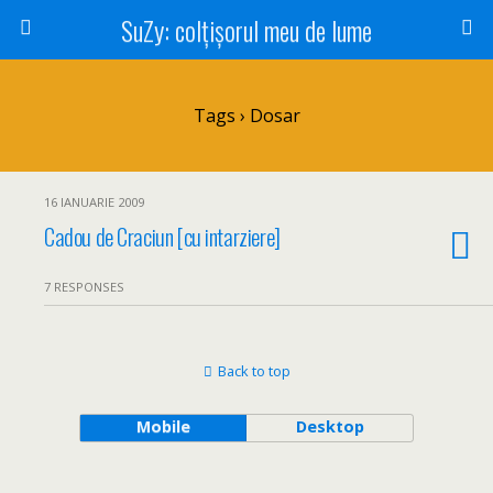
SuZy: colţişorul meu de lume
Tags › Dosar
16 IANUARIE 2009
Cadou de Craciun [cu intarziere]
7 RESPONSES
Back to top
Mobile
Desktop