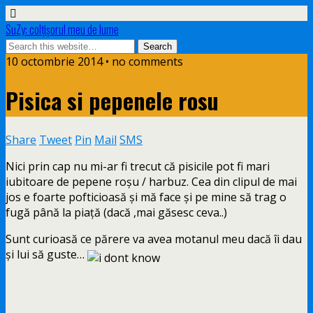
SuZy: colţişorul meu de lume
10 octombrie 2014 • no comments
Pisica si pepenele rosu
Share
Tweet
Pin
Mail
SMS
Nici prin cap nu mi-ar fi trecut că pisicile pot fi mari
iubitoare de pepene roşu / harbuz. Cea din clipul de mai
jos e foarte pofticioasă şi mă face şi pe mine să trag o
fugă până la piaţă (dacă ,mai găsesc ceva..)
Sunt curioasă ce părere va avea motanul meu dacă îi dau
şi lui să guste…