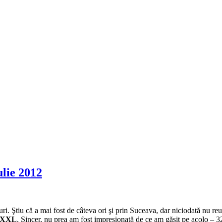
lie 2012
ri. Ştiu că a mai fost de câteva ori şi prin Suceava, dar niciodată nu re
 XXL
. Sincer, nu prea am fost impresionată de ce am găsit pe acolo – 32