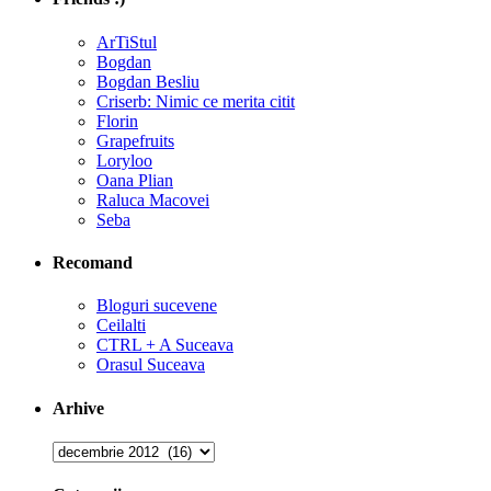
ArTiStul
Bogdan
Bogdan Besliu
Criserb: Nimic ce merita citit
Florin
Grapefruits
Loryloo
Oana Plian
Raluca Macovei
Seba
Recomand
Bloguri sucevene
Ceilalti
CTRL + A Suceava
Orasul Suceava
Arhive
Arhive