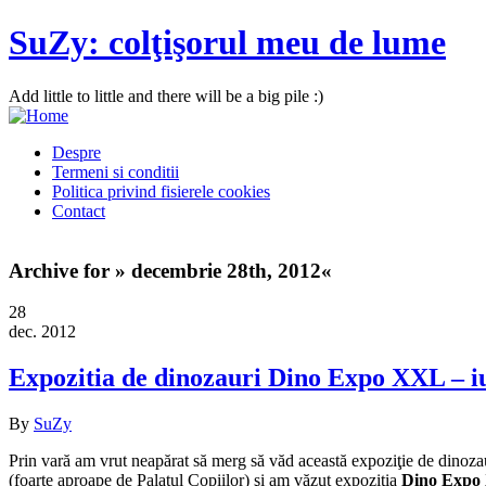
SuZy: colţişorul meu de lume
Add little to little and there will be a big pile :)
Despre
Termeni si conditii
Politica privind fisierele cookies
Contact
Archive for » decembrie 28th, 2012«
28
dec. 2012
Expozitia de dinozauri Dino Expo XXL – iu
By
SuZy
Prin vară am vrut neapărat să merg să văd această expoziţie de dinozau
(foarte aproape de Palatul Copiilor) şi am văzut expoziţia
Dino Expo