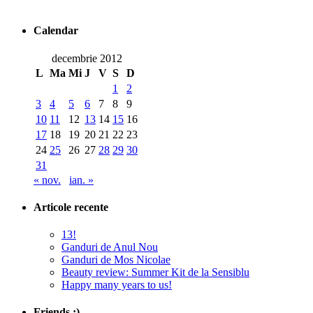
Calendar
decembrie 2012
L
Ma
Mi
J
V
S
D
1
2
3
4
5
6
7
8
9
10
11
12
13
14
15
16
17
18
19
20
21
22
23
24
25
26
27
28
29
30
31
« nov.
ian. »
Articole recente
13!
Ganduri de Anul Nou
Ganduri de Mos Nicolae
Beauty review: Summer Kit de la Sensiblu
Happy many years to us!
Friends :)