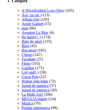
Categorii
A NeverEnding Love Story
(105)
Ace, za cat :)
(13)
Album foto
(145)
Apple Gadget
(15)
auto
(66)
Aventuri La Bloc
(6)
Be happy! :)
(174)
Bine de stiut!
(135)
Blog
(43)
Bucuresti
(185)
Clipuri
(147)
Facultate
(21)
Filme
(105)
Ganduri
(171)
Girl stuff :)
(58)
Guest Post
(22)
Hoinar prin lume
(72)
Jurnal de mamica
(57)
Jurnal de miresica
(20)
La Multi Ani!
(106)
MIAAAUrlaieli
(124)
Muzica
(70)
Prostia omeneasca
(98)