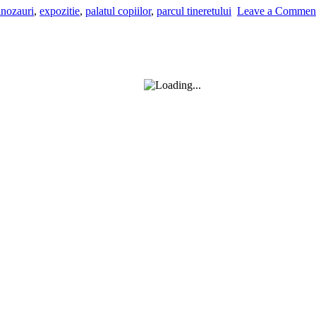
inozauri
,
expozitie
,
palatul copiilor
,
parcul tineretului
Leave a Commen