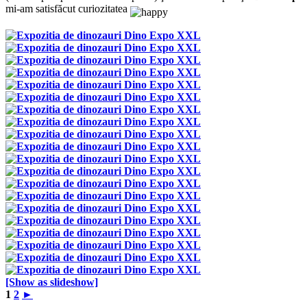
mi-am satisfăcut curiozitatea
[Show as slideshow]
1
2
►