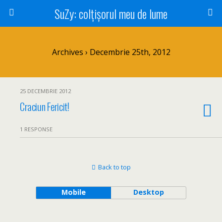
SuZy: colţişorul meu de lume
Archives › Decembrie 25th, 2012
25 DECEMBRIE 2012
Craciun Fericit!
1 RESPONSE
Back to top
Mobile
Desktop