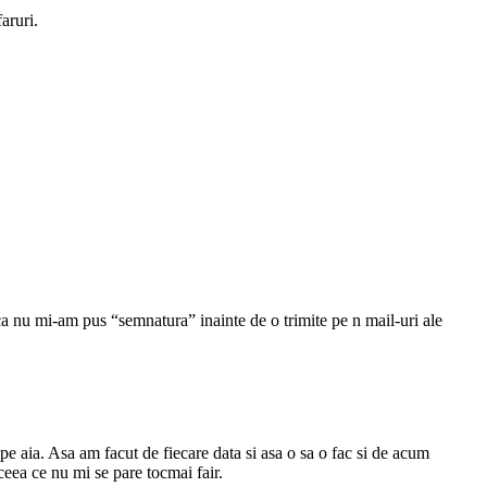
aruri.
) ca nu mi-am pus “semnatura” inainte de o trimite pe n mail-uri ale
 pe aia. Asa am facut de fiecare data si asa o sa o fac si de acum
 ceea ce nu mi se pare tocmai fair.