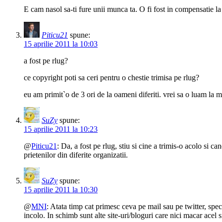
E cam nasol sa-ti fure unii munca ta. O fi fost in compensatie la 
Piticu21
spune:
15 aprilie 2011 la 10:03
a fost pe rlug?
ce copyright poti sa ceri pentru o chestie trimisa pe rlug?
eu am primit`o de 3 ori de la oameni diferiti. vrei sa o luam la 
SuZy
spune:
15 aprilie 2011 la 10:23
@
Piticu21
: Da, a fost pe rlug, stiu si cine a trimis-o acolo si 
prietenilor din diferite organizatii.
SuZy
spune:
15 aprilie 2011 la 10:30
@
MNI
: Atata timp cat primesc ceva pe mail sau pe twitter, spec
incolo. In schimb sunt alte site-uri/bloguri care nici macar acel 