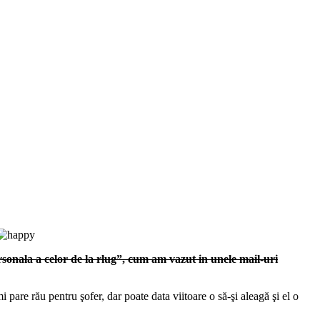
rsonala a celor de la rlug”, cum am vazut in unele mail-uri
i pare rău pentru şofer, dar poate data viitoare o să-şi aleagă şi el o