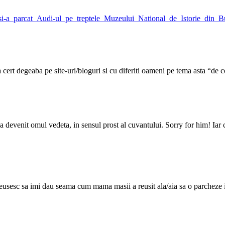
_si-a_parcat_Audi-ul_pe_treptele_Muzeului_National_de_Istorie_din_
cert degeaba pe site-uri/bloguri si cu diferiti oameni pe tema asta “de 
 a devenit omul vedeta, in sensul prost al cuvantului. Sorry for him! Iar
eusesc sa imi dau seama cum mama masii a reusit ala/aia sa o parcheze in 