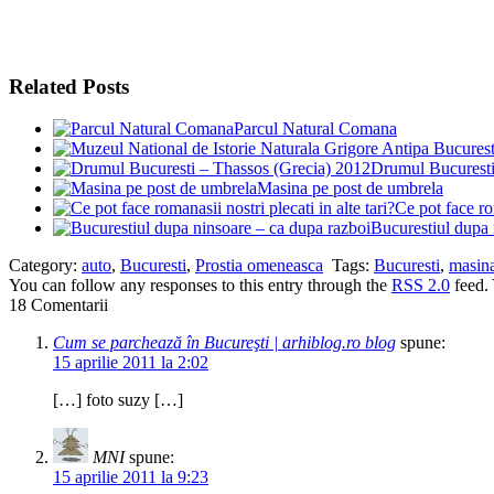
Related Posts
Parcul Natural Comana
Drumul Bucuresti
Masina pe post de umbrela
Ce pot face rom
Bucurestiul dupa 
Category:
auto
,
Bucuresti
,
Prostia omeneasca
Tags:
Bucuresti
,
masin
You can follow any responses to this entry through the
RSS 2.0
feed.
18 Comentarii
Cum se parchează în Bucureşti | arhiblog.ro blog
spune:
15 aprilie 2011 la 2:02
[…] foto suzy […]
MNI
spune:
15 aprilie 2011 la 9:23