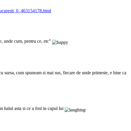
Bucuresti_0_463154178.html
ce, unde cum, pentru ce, etc”
 cu sursa, cum spuneam si mai sus, fiecare de unde primeste, e bine ca
halul asta si ce a fost in capul lui
.