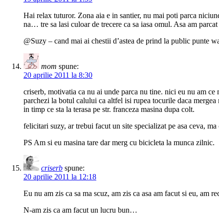
Hai relax tuturor. Zona aia e in santier, nu mai poti parca nici
na… tre sa lasi culoar de trecere ca sa iasa omul. Asa am parcat 
@Suzy – cand mai ai chestii d’astea de prind la public punte wat
mom
spune:
20 aprilie 2011 la 8:30
criserb, motivatia ca nu ai unde parca nu tine. nici eu nu am ce 
parchezi la botul calului ca altfel isi rupea tocurile daca mergea 
in timp ce sta la terasa pe str. franceza masina dupa colt.
felicitari suzy, ar trebui facut un site specializat pe asa ceva, 
PS Am si eu masina tare dar merg cu bicicleta la munca zilnic.
criserb
spune:
20 aprilie 2011 la 12:18
Eu nu am zis ca sa ma scuz, am zis ca asa am facut si eu, am re
N-am zis ca am facut un lucru bun…