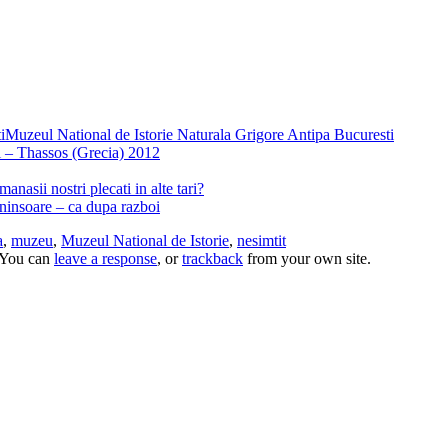
Muzeul National de Istorie Naturala Grigore Antipa Bucuresti
 – Thassos (Grecia) 2012
anasii nostri plecati in alte tari?
ninsoare – ca dupa razboi
a
,
muzeu
,
Muzeul National de Istorie
,
nesimtit
 You can
leave a response
, or
trackback
from your own site.