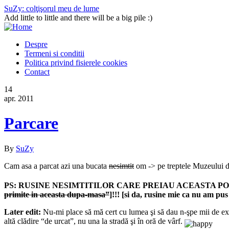
SuZy: colţişorul meu de lume
Add little to little and there will be a big pile :)
Despre
Termeni si conditii
Politica privind fisierele cookies
Contact
14
apr. 2011
Parcare
By
SuZy
Cam asa a parcat azi una bucata
nesimtit
om -> pe treptele Muzeului de
PS: RUSINE NESIMTITILOR CARE PREIAU ACEASTA PO
primite in aceasta dupa-masa”
]!!! [si da, rusine mie ca nu am pu
Later edit:
Nu-mi place să mă cert cu lumea şi să dau n-şpe mii de expli
altă clădire “de urcat”, nu una la stradă şi în oră de vârf.