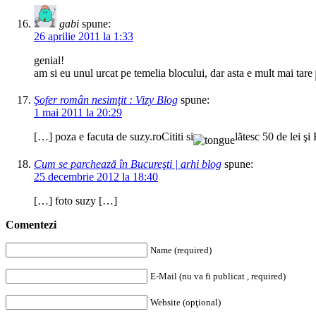
gabi
spune:
26 aprilie 2011 la 1:33
genial!
am si eu unul urcat pe temelia blocului, dar asta e mult mai tare
Şofer român nesimţit : Vizy Blog
spune:
1 mai 2011 la 20:29
[…] poza e facuta de suzy.roCititi si
lătesc 50 de lei ş
Cum se parchează în Bucureşti | arhi blog
spune:
25 decembrie 2012 la 18:40
[…] foto suzy […]
Comentezi
Name (required)
E-Mail (nu va fi publicat , required)
Website (opţional)