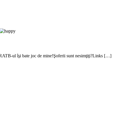
i RATB-ul îşi bate joc de mine!Şoferii sunt nesimţiţi?Links […]