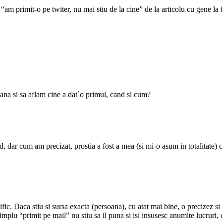
“am primit-o pe twiter, nu mai stiu de la cine” de la articolu cu gene la f
mana si sa aflam cine a dat`o primul, cand si cum?
cand, dar cum am precizat, prostia a fost a mea (si mi-o asum in totalitate
ific. Daca stiu si sursa exacta (persoana), cu atat mai bine, o precizez si
simplu “primit pe mail” nu stiu sa il puna si isi insusesc anumite lucruri,