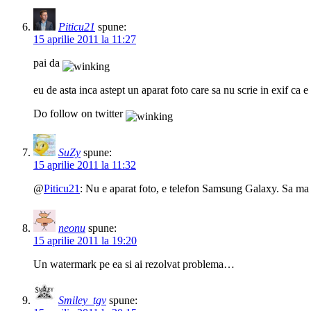
Piticu21
spune:
15 aprilie 2011 la 11:27
pai da
eu de asta inca astept un aparat foto care sa nu scrie in exif ca
Do follow on twitter
SuZy
spune:
15 aprilie 2011 la 11:32
@
Piticu21
: Nu e aparat foto, e telefon Samsung Galaxy. Sa ma s
neonu
spune:
15 aprilie 2011 la 19:20
Un watermark pe ea si ai rezolvat problema…
Smiley_tgv
spune: