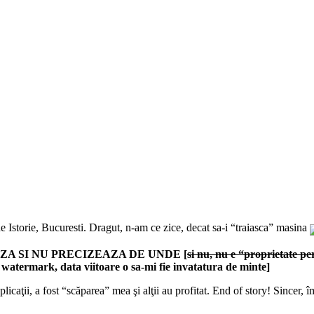
 Istorie, Bucuresti. Dragut, n-am ce zice, decat sa-i “traiasca” masina
ZA SI NU PRECIZEAZA DE UNDE [
si nu, nu e “proprietate pe
s watermark, data viitoare o sa-mi fie invatatura de minte]
caţii, a fost “scăparea” mea şi alţii au profitat. End of story! Sincer, îm