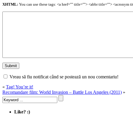
XHTML:
You can use these tags: <a href="" title=""> <abbr title=""> <acronym 
Vreau să fiu notificat când se postează un nou comentariu!
«
Tag! You’re it!
Recomandare film: World Invasion – Battle Los Angeles (2011)
»
Like? :)