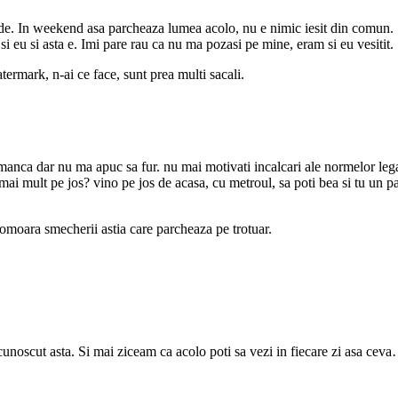
unde. In weekend asa parcheaza lumea acolo, nu e nimic iesit din comun. 
si eu si asta e. Imi pare rau ca nu ma pozasi pe mine, eram si eu vesitit.
ermark, n-ai ce face, sunt prea multi sacali.
manca dar nu ma apuc sa fur. nu mai motivati incalcari ale normelor legale
mai mult pe jos? vino pe jos de acasa, cu metroul, sa poti bea si tu un pah
ma omoara smecherii astia care parcheaza pe trotuar.
cunoscut asta. Si mai ziceam ca acolo poti sa vezi in fiecare zi asa cev