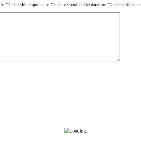
title=""> <b> <blockquote cite=""> <cite> <code> <del datetime=""> <em> <i> <q ci