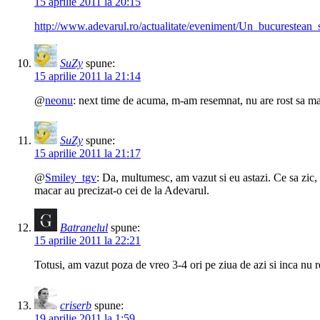
15 aprilie 2011 la 20:15
http://www.adevarul.ro/actualitate/eveniment/Un_bucurestean
SuZy
spune:
15 aprilie 2011 la 21:14
@
neonu
: next time de acuma, m-am resemnat, nu are rost sa ma 
SuZy
spune:
15 aprilie 2011 la 21:17
@
Smiley_tgv
: Da, multumesc, am vazut si eu astazi. Ce sa zic,
macar au precizat-o cei de la Adevarul.
Batranelul
spune:
15 aprilie 2011 la 22:21
Totusi, am vazut poza de vreo 3-4 ori pe ziua de azi si inca nu r
criserb
spune:
19 aprilie 2011 la 1:59