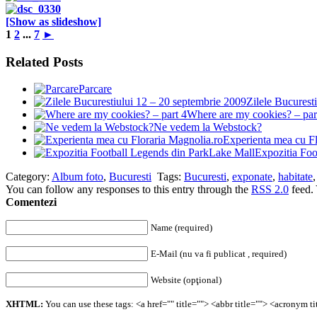
[Show as slideshow]
1
2
...
7
►
Related Posts
Parcare
Zilele Bucurest
Where are my cookies? – par
Ne vedem la Webstock?
Experienta mea cu Fl
Expozitia Foo
Category:
Album foto
,
Bucuresti
Tags:
Bucuresti
,
exponate
,
habitate
You can follow any responses to this entry through the
RSS 2.0
feed.
Comentezi
Name (required)
E-Mail (nu va fi publicat , required)
Website (opţional)
XHTML:
You can use these tags: <a href="" title=""> <abbr title=""> <acronym 