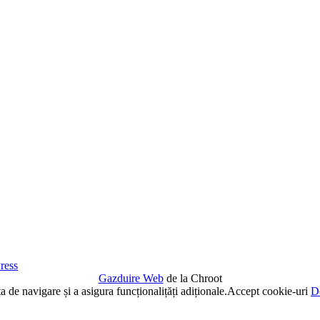
ress
Gazduire Web
de la Chroot
de navigare și a asigura funcționalițăți adiționale.
Accept cookie-uri
De