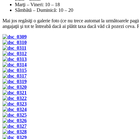
Marţi – Vineri: 10 – 18
Sâmbătă – Duminică: 10 – 20
Mai jos regăsiţi o galerie foto (ce nu trece automat la următoarele pagin
angajaţii şi tot te întreabă dacă ai plătit taxa dacă văd că pozezi ceva.