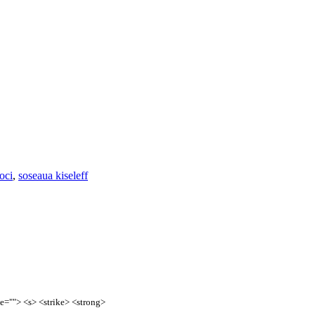
oci
,
soseaua kiseleff
te=""> <s> <strike> <strong>