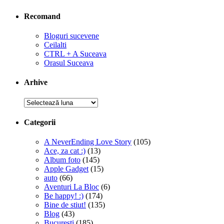
Recomand
Bloguri sucevene
Ceilalti
CTRL + A Suceava
Orasul Suceava
Arhive
Arhive
Categorii
A NeverEnding Love Story
(105)
Ace, za cat :)
(13)
Album foto
(145)
Apple Gadget
(15)
auto
(66)
Aventuri La Bloc
(6)
Be happy! :)
(174)
Bine de stiut!
(135)
Blog
(43)
Bucuresti
(185)