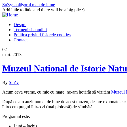
SuZy: colţişorul meu de lume
Add little to little and there will be a big pile :)
Despre
Termeni si conditii
Politica privind fisierele cookies
Contact
02
mart. 2013
Muzeul National de Istorie Natu
By
SuZy
Acum ceva vreme, cu mic cu mare, ne-am hotărât să vizităm
Muzeul N
După ce am auzit numai de bine de acest muzeu, despre exponatele care î
îi trecem pragul într-o zi (mai ploioasă) de sâmbătă.
Programul este:
Luni – închis