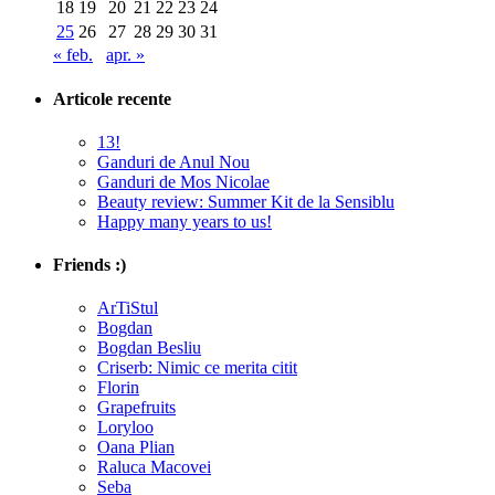
18
19
20
21
22
23
24
25
26
27
28
29
30
31
« feb.
apr. »
Articole recente
13!
Ganduri de Anul Nou
Ganduri de Mos Nicolae
Beauty review: Summer Kit de la Sensiblu
Happy many years to us!
Friends :)
ArTiStul
Bogdan
Bogdan Besliu
Criserb: Nimic ce merita citit
Florin
Grapefruits
Loryloo
Oana Plian
Raluca Macovei
Seba