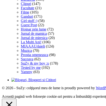
Clipuri
(147)
Facultate
(21)
Filme
(105)
Ganduri
(171)
Girl stuff :)
(58)
Guest Post
(22)
Hoinar prin lume
(72)
Jurnal de mamica
(57)
Jurnal de miresica
(20)
La Multi Ani!
(106)
MIAAAUrlaieli
(124)
Muzica
(70)
Prostia omeneasca
(98)
Suceava
(62)
SuZy & my boy :x
(178)
Tested by me
(192)
Yammy
(63)
© 2026 - SuZy: colţişorul meu de lume is proudly powered by
WordP
Această pagină web folosește cookie-uri pentru a îmbunătăți experiența 