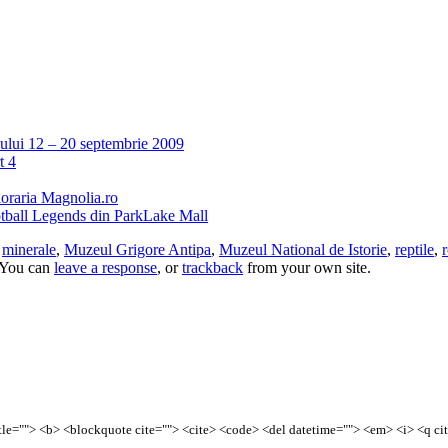
iului 12 – 20 septembrie 2009
t 4
oraria Magnolia.ro
tball Legends din ParkLake Mall
,
minerale
,
Muzeul Grigore Antipa
,
Muzeul National de Istorie
,
reptile
,
r
 You can
leave a response
, or
trackback
from your own site.
title=""> <b> <blockquote cite=""> <cite> <code> <del datetime=""> <em> <i> <q ci