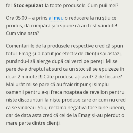
fel:
Stoc epuizat
la toate produsele. Cum puii mei?
Ora 05:00 – a prins
al meu
o reducere la nu ştiu ce
produs, dă cumpără şi îi spune că au fost vândute!
Cum vine asta?
Comentariile de la produsele respective cred că spun
totul: Emag şi-a bătut joc efectiv de clienţii săi astăzi,
punându-i să alerge după cai verzi pe pereţi. Mi se
pare de-a dreptul absurd ca un stoc să se epuizeze în
doar 2 minute [!] Câte produse aţi avut? 2 de fiecare?
Mai urât mi se pare că au fraierit pur şi simplu
oamenii pentru a-şi freca noaptea de revelion pentru
nişte discounturi la nişte produse care oricum nu cred
că se vindeau. Ştiu, reclama negativă face bine uneori,
dar de data asta cred că cei de la Emag şi-au pierdut o
mare parte dintre clienţi.