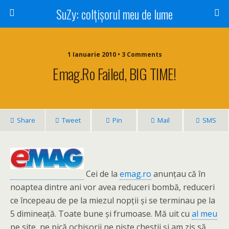
SuZy: colţişorul meu de lume
1 Ianuarie 2010 • 3 Comments
Emag.ro Failed, BIG TIME!
Share
Tweet
Pin
Mail
SMS
Cei de la
emag.ro
anunţau că în
noaptea dintre ani vor avea reduceri bombă, reduceri
ce începeau de pe la miezul nopţii şi se terminau pe la
5 dimineaţă. Toate bune şi frumoase. Mă uit cu
al meu
pe site, ne pică ochişorii pe nişte chestii şi am zis să