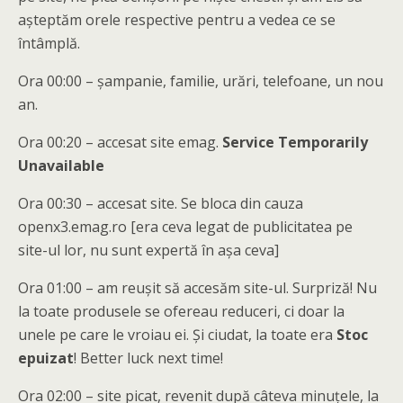
aşteptăm orele respective pentru a vedea ce se
întâmplă.
Ora 00:00 – şampanie, familie, urări, telefoane, un nou
an.
Ora 00:20 – accesat site emag.
Service Temporarily
Unavailable
Ora 00:30 – accesat site. Se bloca din cauza
openx3.emag.ro [era ceva legat de publicitatea pe
site-ul lor, nu sunt expertă în aşa ceva]
Ora 01:00 – am reuşit să accesăm site-ul. Surpriză! Nu
la toate produsele se ofereau reduceri, ci doar la
unele pe care le vroiau ei. Şi ciudat, la toate era
Stoc
epuizat
! Better luck next time!
Ora 02:00 – site picat, revenit după câteva minuţele, la