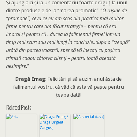
Şi ajung aici şi la un comentariu foarte drăguţ la unul
dintre produsele de la “marea promoţie”: “
O ruşine de
“promoţie”, ceva ce eu am scos din practica mai multor
firme pentru care am făcut strategie – pentru că era
imoral şi pentru că ..ducea la falimentul firmei într-un
timp mai scurt sau mai lung! În concluzie..după o “tzeapă”
urâtă din partea voastră, sper să vă înecaţi cu poşirca
trimisă cadou câtorva clienţi – pentru toată această
nesimţire.
”
Dragă Emag
: Felicitări şi să auzim anul ăsta de
falimentul vostru, că văd că asta vă paşte pentru
ţeapa dată!
Related Posts