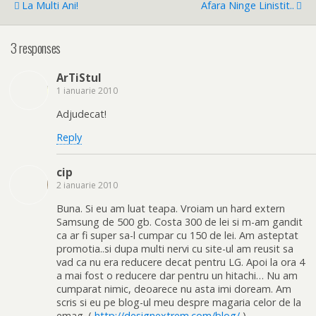
La Multi Ani!
Afara Ninge Linistit..
3 responses
ArTiStul
1 ianuarie 2010
Adjudecat!
Reply
cip
2 ianuarie 2010
Buna. Si eu am luat teapa. Vroiam un hard extern
Samsung de 500 gb. Costa 300 de lei si m-am gandit
ca ar fi super sa-l cumpar cu 150 de lei. Am asteptat
promotia..si dupa multi nervi cu site-ul am reusit sa
vad ca nu era reducere decat pentru LG. Apoi la ora 4
a mai fost o reducere dar pentru un hitachi… Nu am
cumparat nimic, deoarece nu asta imi doream. Am
scris si eu pe blog-ul meu despre magaria celor de la
emag. (
http://designextrem.com/blog/
)