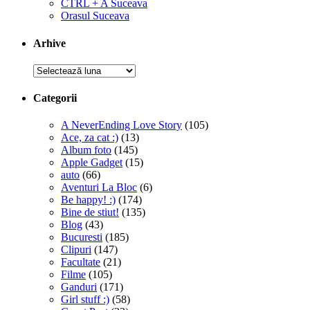
CTRL + A Suceava
Orasul Suceava
Arhive
Arhive
Categorii
A NeverEnding Love Story
(105)
Ace, za cat :)
(13)
Album foto
(145)
Apple Gadget
(15)
auto
(66)
Aventuri La Bloc
(6)
Be happy! :)
(174)
Bine de stiut!
(135)
Blog
(43)
Bucuresti
(185)
Clipuri
(147)
Facultate
(21)
Filme
(105)
Ganduri
(171)
Girl stuff :)
(58)