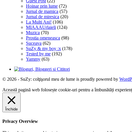
Guest Post
(22)
Hoinar prin lume
(72)
Jurnal de mamica
(57)
Jurnal de miresica
(20)
La Multi Ani!
(106)
MIAAAUrlaieli
(124)
Muzica
(70)
Prostia omeneasca
(98)
Suceava
(62)
SuZy & my boy :x
(178)
Tested by me
(192)
Yammy
(63)
© 2026 - SuZy: colţişorul meu de lume is proudly powered by
WordP
Această pagină web folosește cookie-uri pentru a îmbunătăți experiența 
Închide
Privacy Overview