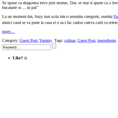
Se spune ca dragostea trece prin stomac. Dar, se mai si spune ca o fem
bucatarie si … in pat”
La un moment dat, Suzy mai scria intr-o anumita categorie, numita
Y
atunci cand se va pune la casa ei o sa-i fac cadou cateva carti cu retet
more…
Category:
Guest Post
,
Yammy
Tags:
culinar
,
Guest Post
,
ingrediente
,
Like? :)