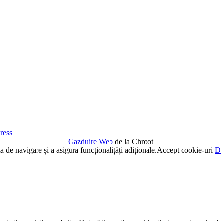
ress
Gazduire Web
de la Chroot
de navigare și a asigura funcționalițăți adiționale.
Accept cookie-uri
De