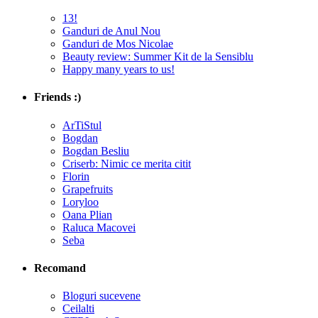
13!
Ganduri de Anul Nou
Ganduri de Mos Nicolae
Beauty review: Summer Kit de la Sensiblu
Happy many years to us!
Friends :)
ArTiStul
Bogdan
Bogdan Besliu
Criserb: Nimic ce merita citit
Florin
Grapefruits
Loryloo
Oana Plian
Raluca Macovei
Seba
Recomand
Bloguri sucevene
Ceilalti