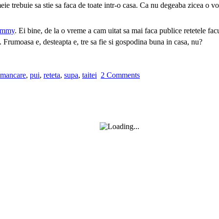
eie trebuie sa stie sa faca de toate intr-o casa. Ca nu degeaba zicea o 
ammy
. Ei bine, de la o vreme a cam uitat sa mai faca publice retetele fac
e. Frumoasa e, desteapta e, tre sa fie si gospodina buna in casa, nu?
mancare
,
pui
,
reteta
,
supa
,
taitei
2 Comments