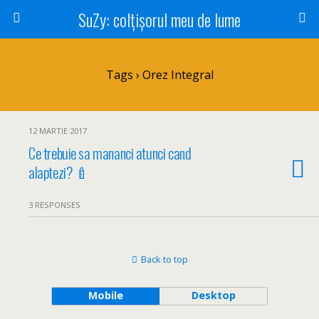
SuZy: colţişorul meu de lume
Tags › Orez Integral
12 MARTIE 2017
Ce trebuie sa mananci atunci cand
alaptezi? 🍼
3 RESPONSES
Back to top
Mobile
Desktop