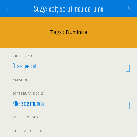
SuZy: colţişorul meu de lume
Tags › Duminica
6 IUNIE 2013
Dragi vecini…
7 RESPONSES
20 FEBRUARIE 2012
Zilele de munca
NO RESPONSES
6 DECEMBRIE 2010