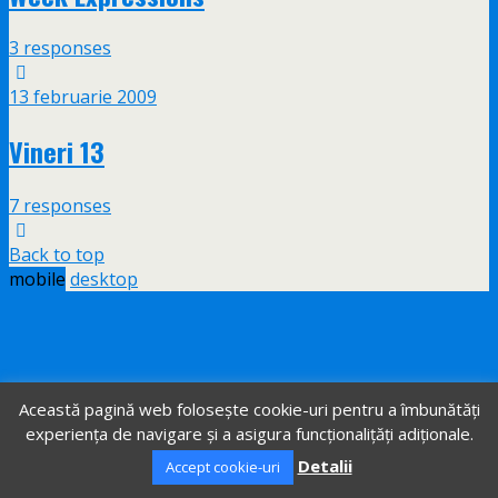
3 responses
13 februarie 2009
Vineri 13
7 responses
Back to top
mobile
desktop
Această pagină web folosește cookie-uri pentru a îmbunătăți
experiența de navigare și a asigura funcționalițăți adiționale.
Detalii
Accept cookie-uri