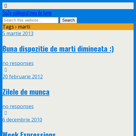
SuZy: colţişorul meu de lume
Tags › marti
5 martie 2013
Buna dispozitie de marti dimineata :)
no responses
20 februarie 2012
Zilele de munca
no responses
6 decembrie 2010
Week Expressions