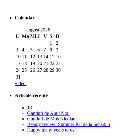
Calendar
august 2026
L
Ma
Mi
J
V
S
D
1
2
3
4
5
6
7
8
9
10
11
12
13
14
15
16
17
18
19
20
21
22
23
24
25
26
27
28
29
30
31
« dec.
Articole recente
13!
Ganduri de Anul Nou
Ganduri de Mos Nicolae
Beauty review: Summer Kit de la Sensiblu
Happy many years to us!