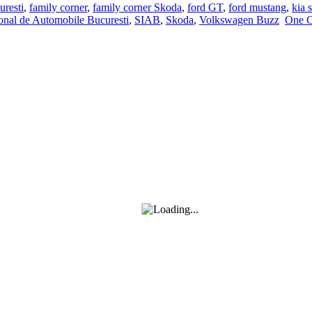
uresti
,
family corner
,
family corner Skoda
,
ford GT
,
ford mustang
,
kia 
ional de Automobile Bucuresti
,
SIAB
,
Skoda
,
Volkswagen Buzz
One 