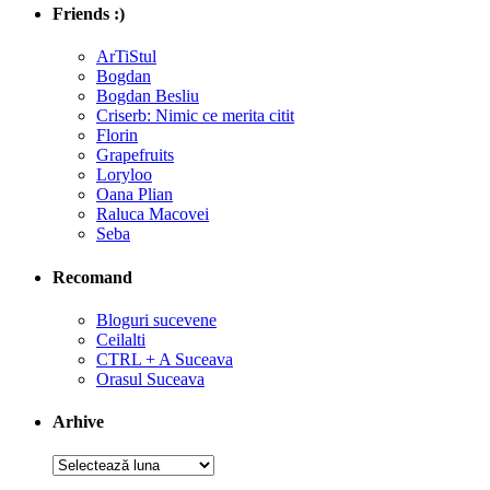
Friends :)
ArTiStul
Bogdan
Bogdan Besliu
Criserb: Nimic ce merita citit
Florin
Grapefruits
Loryloo
Oana Plian
Raluca Macovei
Seba
Recomand
Bloguri sucevene
Ceilalti
CTRL + A Suceava
Orasul Suceava
Arhive
Arhive