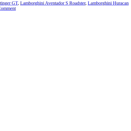
stinger GT
,
Lamborghini Aventador S Roadster
,
Lamborghini Huracan
Comment