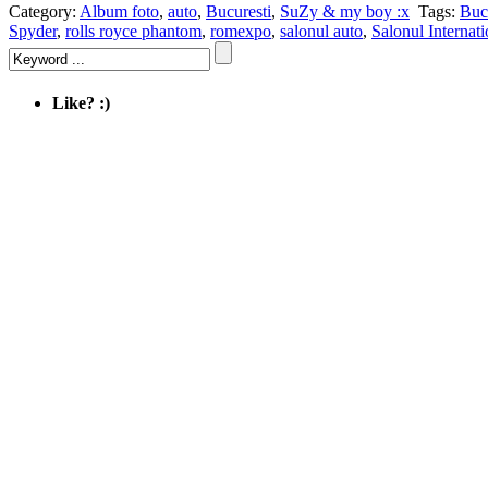
Category:
Album foto
,
auto
,
Bucuresti
,
SuZy & my boy :x
Tags:
Buc
Spyder
,
rolls royce phantom
,
romexpo
,
salonul auto
,
Salonul Internat
Like? :)