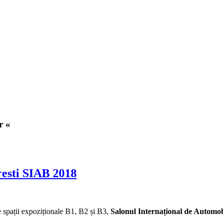
r «
resti SIAB 2018
 spații expoziționale B1, B2 și B3,
Salonul Internațional de Automob