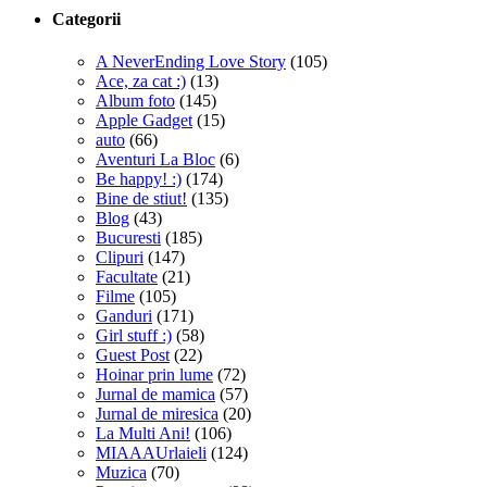
Categorii
A NeverEnding Love Story
(105)
Ace, za cat :)
(13)
Album foto
(145)
Apple Gadget
(15)
auto
(66)
Aventuri La Bloc
(6)
Be happy! :)
(174)
Bine de stiut!
(135)
Blog
(43)
Bucuresti
(185)
Clipuri
(147)
Facultate
(21)
Filme
(105)
Ganduri
(171)
Girl stuff :)
(58)
Guest Post
(22)
Hoinar prin lume
(72)
Jurnal de mamica
(57)
Jurnal de miresica
(20)
La Multi Ani!
(106)
MIAAAUrlaieli
(124)
Muzica
(70)