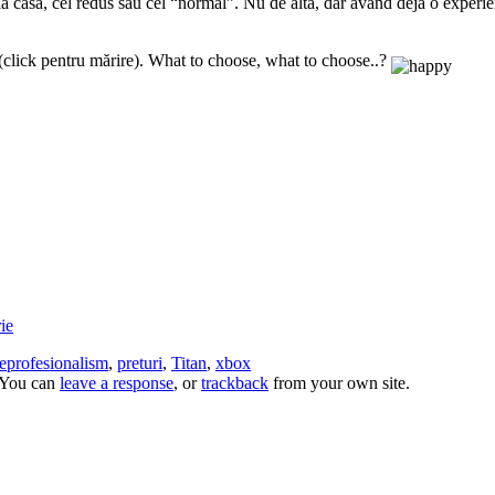
t la casă, cel redus sau cel “normal”. Nu de alta, dar având deja o exper
e (click pentru mărire). What to choose, what to choose..?
ie
eprofesionalism
,
preturi
,
Titan
,
xbox
 You can
leave a response
, or
trackback
from your own site.