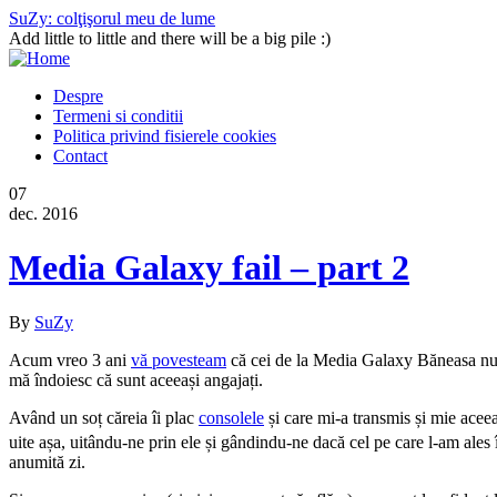
SuZy: colţişorul meu de lume
Add little to little and there will be a big pile :)
Despre
Termeni si conditii
Politica privind fisierele cookies
Contact
07
dec. 2016
Media Galaxy fail – part 2
By
SuZy
Acum vreo 3 ani
vă povesteam
că cei de la Media Galaxy Băneasa nu p
mă îndoiesc că sunt aceeași angajați.
Având un soț căreia îi plac
consolele
și care mi-a transmis și mie ace
uite așa, uitându-ne prin ele și gândindu-ne dacă cel pe care l-am ales 
anumită zi.