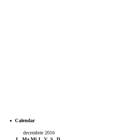
Calendar
decembrie 2016
L
Ma
Mi
J
V
S
D