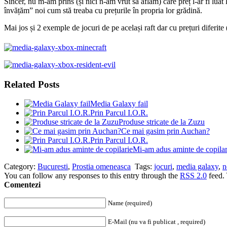
Sincer, nu m-am prins (și nici n-am vrut să aflăm) care preț l-ar fi lua
învățăm” noi cum stă treaba cu prețurile în propria lor grădină.
Mai jos și 2 exemple de jocuri de pe același raft dar cu prețuri diferit
Related Posts
Media Galaxy fail
Prin Parcul I.O.R.
Produse stricate de la Zuzu
Ce mai gasim prin Auchan?
Prin Parcul I.O.R.
Mi-am adus aminte de copilar
Category:
Bucuresti
,
Prostia omeneasca
Tags:
jocuri
,
media galaxy
,
n
You can follow any responses to this entry through the
RSS 2.0
feed.
Comentezi
Name (required)
E-Mail (nu va fi publicat , required)