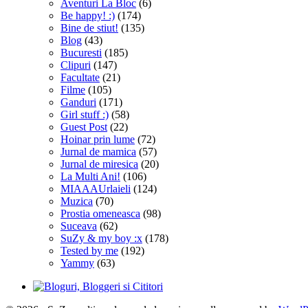
Aventuri La Bloc
(6)
Be happy! :)
(174)
Bine de stiut!
(135)
Blog
(43)
Bucuresti
(185)
Clipuri
(147)
Facultate
(21)
Filme
(105)
Ganduri
(171)
Girl stuff :)
(58)
Guest Post
(22)
Hoinar prin lume
(72)
Jurnal de mamica
(57)
Jurnal de miresica
(20)
La Multi Ani!
(106)
MIAAAUrlaieli
(124)
Muzica
(70)
Prostia omeneasca
(98)
Suceava
(62)
SuZy & my boy :x
(178)
Tested by me
(192)
Yammy
(63)