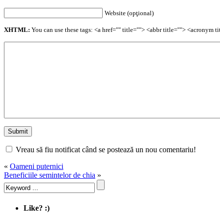
Website (opţional)
XHTML:
You can use these tags: <a href="" title=""> <abbr title=""> <acronym 
Vreau să fiu notificat când se postează un nou comentariu!
«
Oameni puternici
Beneficiile semintelor de chia
»
Like? :)