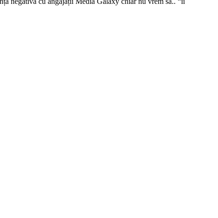
iență negativă cu angajații Media Galaxy chiar nu vrem să.. “îi