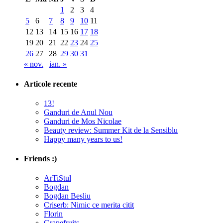
1
2
3
4
5
6
7
8
9
10
11
12
13
14
15
16
17
18
19
20
21
22
23
24
25
26
27
28
29
30
31
« nov.
ian. »
Articole recente
13!
Ganduri de Anul Nou
Ganduri de Mos Nicolae
Beauty review: Summer Kit de la Sensiblu
Happy many years to us!
Friends :)
ArTiStul
Bogdan
Bogdan Besliu
Criserb: Nimic ce merita citit
Florin
Grapefruits