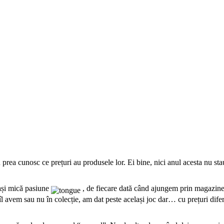
rea cunosc ce prețuri au produsele lor. Ei bine, nici anul acesta nu sta
eași mică pasiune
, de fiecare dată când ajungem prin magazinele
îl avem sau nu în colecție, am dat peste același joc dar… cu prețuri difer