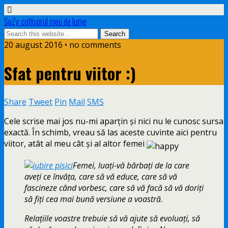
SuZy: colţişorul meu de lume
20 august 2016 • no comments
Sfat pentru viitor :)
Share
Tweet
Pin
Mail
SMS
Cele scrise mai jos nu-mi aparțin și nici nu le cunosc sursa
exactă. În schimb, vreau să las aceste cuvinte aici pentru
viitor, atât al meu cât și al altor femei
Femei, luaţi-vă bărbaţi de la care
aveţi ce învăţa, care să vă educe, care să vă
fascineze când vorbesc, care să vă facă să vă doriţi
să fiţi cea mai bună versiune a voastră.
Relaţiile voastre trebuie să vă ajute să evoluaţi, să