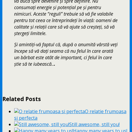
vă ducă spre devenire şi spre definire. Nu
consumaţi energie şi potenţial pe şi pentru
nimicuri. Aceste “reguli” trebuie să vă fie valabile
pentru tot ceea ce întreprindeţi în viaţă: oameni de
calitate şi relaţii care să vă ajute să creşteţi, să vă
ştergeţi limitele.
Şi amintiţi-vă faptul că, după o anumită vârstă veţi
începe să vă daţi seama că nu felul în care arată
un bărbat este atât de important, ci felul în care
ştie să te iubească..
.
Related Posts
O relatie frumoasa
si perfecta
Still awesome, still you!
Happy many years to us!