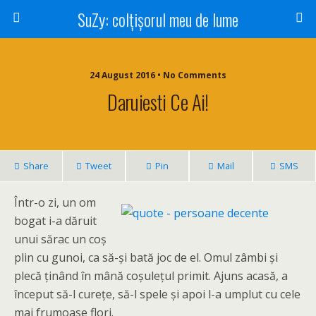
SuZy: colţişorul meu de lume
24 August 2016 • No Comments
Daruiesti Ce Ai!
Share
Tweet
Pin
Mail
SMS
Într-o zi, un om
bogat i-a dăruit
unui sărac un coș
plin cu gunoi, ca să-și bată joc de el. Omul zâmbi și
plecă ținând în mână coșulețul primit. Ajuns acasă, a
început să-l curețe, să-l spele și apoi l-a umplut cu cele
mai frumoase flori.