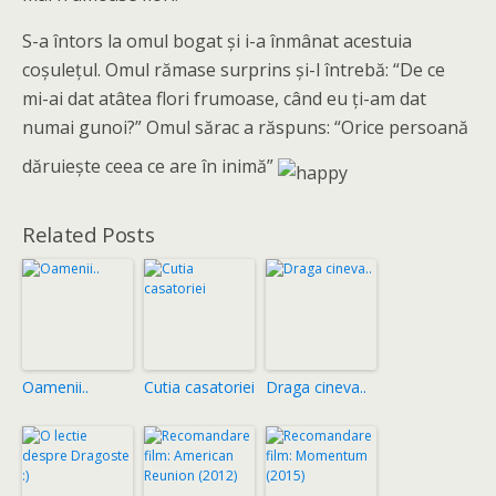
S-a întors la omul bogat și i-a înmânat acestuia
coșulețul. Omul rămase surprins și-l întrebă: “De ce
mi-ai dat atâtea flori frumoase, când eu ți-am dat
numai gunoi?” Omul sărac a răspuns: “Orice persoană
dăruiește ceea ce are în inimă”
Related Posts
Oamenii..
Cutia casatoriei
Draga cineva..