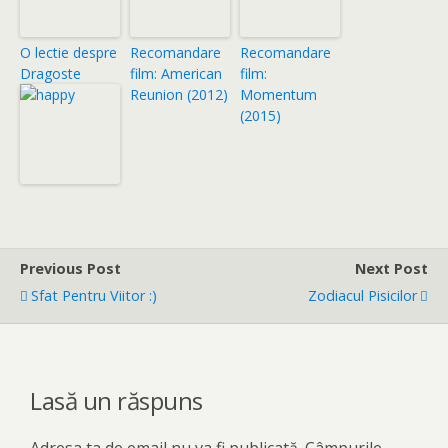
O lectie despre
Recomandare
Recomandare
Dragoste
film: American
film:
Reunion (2012)
Momentum
(2015)
Previous Post
Next Post
Sfat Pentru Viitor :)
Zodiacul Pisicilor
Lasă un răspuns
Adresa ta de email nu va fi publicată.
Câmpurile