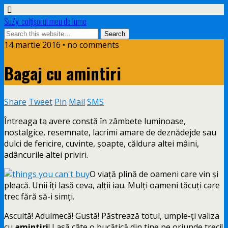
SuZy: colţişorul meu de lume
14 martie 2016 • no comments
Bagaj cu amintiri
Share
Tweet
Pin
Mail
SMS
Întreaga ta avere constă în zâmbete luminoase,
nostalgice, resemnate, lacrimi amare de deznădejde sau
dulci de fericire, cuvinte, șoapte, căldura altei mâini,
adâncurile altei priviri.
O viață plină de oameni care vin și
pleacă. Unii îți lasă ceva, alții iau. Mulți oameni tăcuți care
trec fără să-i simți.
Ascultă! Adulmecă! Gustă! Păstrează totul, umple-ți valiza
cu
amintiri
! Lasă câte o bucățică din tine pe oriunde treci!