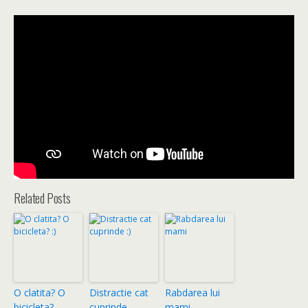
Related Posts
O clatita? O
Distractie cat
Rabdarea lui
bicicleta?
cuprinde
mami