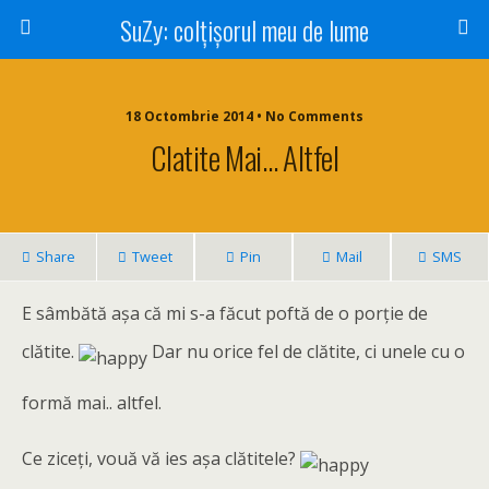
SuZy: colţişorul meu de lume
18 Octombrie 2014 • No Comments
Clatite Mai… Altfel
Share
Tweet
Pin
Mail
SMS
E sâmbătă aşa că mi s-a făcut poftă de o porţie de
clătite.
Dar nu orice fel de clătite, ci unele cu o
formă mai.. altfel.
Ce ziceţi, vouă vă ies aşa clătitele?