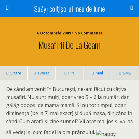
SuZy: colţişorul meu de lume
6 Octombrie 2009 • No Comments
Musafirii De La Geam
Share
Tweet
Pin
Mail
SMS
De când am venit în Bucureşti, ne-am făcut cu câţiva
musafiri. Nu sunt mulţi, doar vreo 5 – 6 la număr, dar
gălăgiooooşi de mamă mamă. Şi nu tot timpul, doar
dimineaţa [pe la 7, mai exact] şi după masa, din când în
când. Cum arată şi cine sunt ei? Vii arăt mai jos şi vă las
să vedeţi şi cum fac ei la ora prânzului.