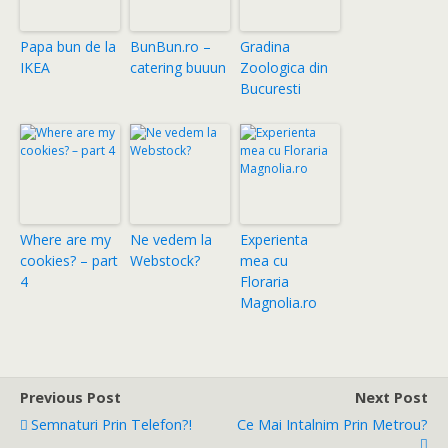
Papa bun de la
BunBun.ro –
Gradina
IKEA
catering buuun
Zoologica din
Bucuresti
Where are my
Ne vedem la
Experienta
cookies? – part
Webstock?
mea cu
4
Floraria
Magnolia.ro
Previous Post
Next Post
Semnaturi Prin Telefon?!
Ce Mai Intalnim Prin Metrou?