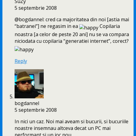
SuZy
5 septembrie 2008
@bogdannel: cred ca majoritatea din noi [astia mai
“batranei”] ne regasim in ea
Copilaria
noastra [a celor de peste 20 ani] nu se va compara
niciodata cu copilaria “generatiei internet”, corect?
Reply
bogdannel
5 septembrie 2008
In nici un caz. Noi mai aveam si bucurii, si bucuriile
noastre insemnau altceva decat un PC mai
performant si un joc nou.