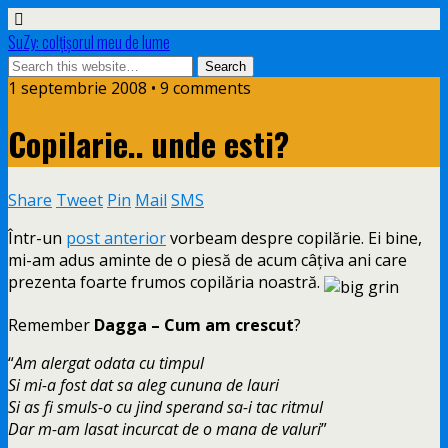
SuZy: colţişorul meu de lume
1 septembrie 2008 • 9 comments
Copilarie.. unde esti?
Share
Tweet
Pin
Mail
SMS
Într-un
post anterior
vorbeam despre copilărie. Ei bine,
mi-am adus aminte de o piesă de acum câţiva ani care
prezenta foarte frumos copilăria noastră.
Remember
Dagga – Cum am crescut
?
“
Am alergat odata cu timpul
Si mi-a fost dat sa aleg cununa de lauri
Si as fi smuls-o cu jind sperand sa-i tac ritmul
Dar m-am lasat incurcat de o mana de valuri
”