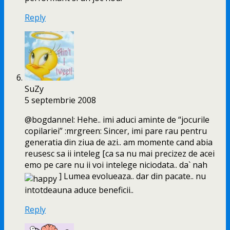
Reply
SuZy
5 septembrie 2008
@bogdannel: Hehe.. imi aduci aminte de “jocurile
copilariei” :mrgreen: Sincer, imi pare rau pentru
generatia din ziua de azi.. am momente cand abia
reusesc sa ii inteleg [ca sa nu mai precizez de acei
emo pe care nu ii voi intelege niciodata.. da` nah
] Lumea evolueaza.. dar din pacate.. nu
intotdeauna aduce beneficii..
Reply