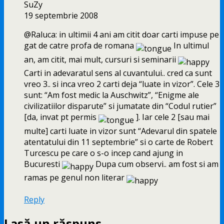
SuZy
19 septembrie 2008
@Raluca: in ultimii 4 ani am citit doar carti impuse pe
gat de catre profa de romana
In ultimul
an, am citit, mai mult, cursuri si seminarii
Carti in adevaratul sens al cuvantului.. cred ca sunt
vreo 3.. si inca vreo 2 carti deja “luate in vizor”. Cele 3
sunt: “Am fost medic la Auschwitz”, “Enigme ale
civilizatiilor disparute” si jumatate din “Codul rutier”
[da, invat pt permis
]. Iar cele 2 [sau mai
multe] carti luate in vizor sunt “Adevarul din spatele
atentatului din 11 septembrie” si o carte de Robert
Turcescu pe care o s-o incep cand ajung in
Bucuresti
Dupa cum observi.. am fost si am
ramas pe genul non literar
Reply
Lasă un răspuns