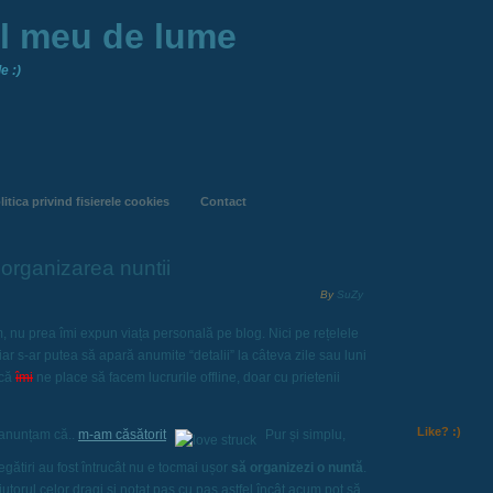
ul meu de lume
e :)
litica privind fisierele cookies
Contact
organizarea nuntii
By
SuZy
nu prea îmi expun viața personală pe blog. Nici pe rețelele
ar s-ar putea să apară anumite “detalii” la câteva zile sau luni
 că
îmi
ne place să facem lucrurile offline, doar cu prietenii
Like? :)
e anunțam că..
m-am căsătorit
Pur și simplu,
regătiri au fost întrucât nu e tocmai ușor
să organizezi o nuntă
.
jutorul celor dragi și notat pas cu pas astfel încât acum pot să