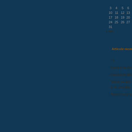
3
4
5
6
10
11
12
13
17
18
19
20
24
25
26
27
31
« dec.
Articole rece
13!
Ganduri de Anu
Ganduri de Mo
Beauty review:
de la Sensiblu
Happy many ye