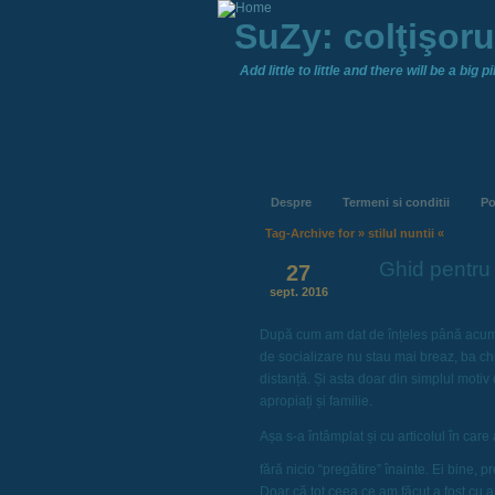
SuZy: colţişor
Add little to little and there will be a big pil
Despre
Termeni si conditii
Po
Tag-Archive for » stilul nuntii «
Ghid pentru 
27
sept. 2016
După cum am dat de înțeles până acum, 
de socializare nu stau mai breaz, ba chi
distanță. Și asta doar din simplul motiv
apropiați și familie.
Așa s-a întâmplat și cu articolul în car
fără nicio “pregătire” înainte. Ei bine, p
Doar că tot ceea ce am făcut a fost cu a