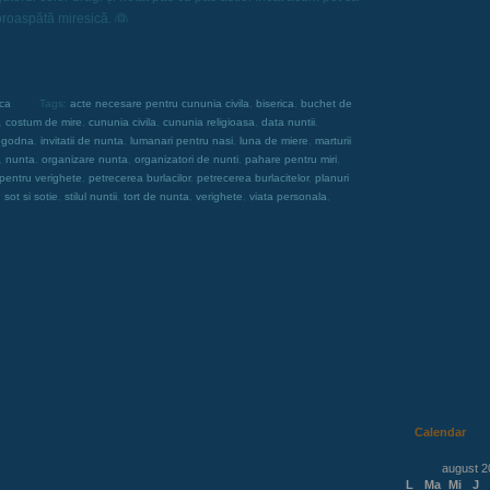
 proaspătă miresică. 👰
ica
Tags:
acte necesare pentru cununia civila
,
biserica
,
buchet de
,
costum de mire
,
cununia civila
,
cununia religioasa
,
data nuntii
,
logodna
,
invitatii de nunta
,
lumanari pentru nasi
,
luna de miere
,
marturii
,
nunta
,
organizare nunta
,
organizatori de nunti
,
pahare pentru miri
,
pentru verighete
,
petrecerea burlacilor
,
petrecerea burlacitelor
,
planuri
,
sot si sotie
,
stilul nuntii
,
tort de nunta
,
verighete
,
viata personala
,
Calendar
august 2
L
Ma
Mi
J