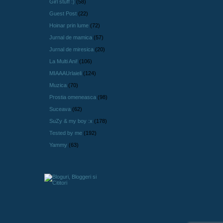
Girl stuff :)
(58)
Guest Post
(22)
Hoinar prin lume
(72)
Jurnal de mamica
(57)
Jurnal de miresica
(20)
La Multi Ani!
(106)
MIAAAUrlaieli
(124)
Muzica
(70)
Prostia omeneasca
(98)
Suceava
(62)
SuZy & my boy :x
(178)
Tested by me
(192)
Yammy
(63)