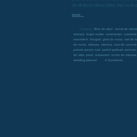
vin să dau și câteva sfaturi. Așa, ca de
more…
Category:
Bine de stiut!
,
Jurnal de mires
mireasa
,
buget realist
,
cameraman
,
casatorie
eveniment
,
fotograf
,
ghid de nunta
,
inel de 
de nunta
,
mireasa
,
miresica
,
nasi de cununie
pahare pentru nasi
,
parinti spirituali
,
pernuta 
de viitor
,
preot
,
restaurant
,
rochie de mireasa
wedding planner
4 Comments