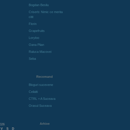
Bogdan Besliu
Criserb: Nimic ce merita
citit
Florin
Grapefruits
Loryloo
Oana Plian
Raluca Macovei
Seba
Recomand
Bloguri sucevene
Ceilalti
CTRL + A Suceava
Orasul Suceava
Arhive
026
V
S
D
Arhive