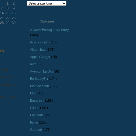
1
2
7
8
9
14
15
16
21
22
23
Categorii
28
29
30
A NeverEnding Love Story
(105)
Ace, za cat :)
(13)
Album foto
(145)
nte
Apple Gadget
(15)
auto
(66)
l Nou
Aventuri La Bloc
(6)
s Nicolae
Be happy! :)
(174)
 Summer Kit
Bine de stiut!
(135)
Blog
(43)
ars to us!
Bucuresti
(185)
Clipuri
(147)
Facultate
(21)
Filme
(105)
Ganduri
(171)