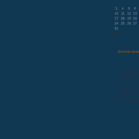
3
4
5
6
10
11
12
13
17
18
19
20
24
25
26
27
31
« dec.
Articole rece
13!
Ganduri de Anu
Ganduri de Mo
Beauty review:
de la Sensiblu
Happy many ye