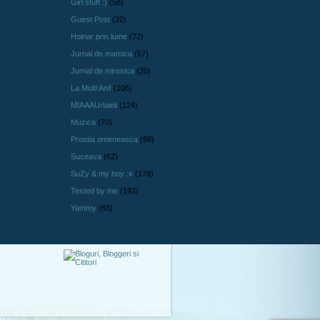
Girl stuff :)
(58)
Guest Post
(22)
Hoinar prin lume
(72)
Jurnal de mamica
(57)
Jurnal de miresica
(20)
La Multi Ani!
(106)
MIAAAUrlaieli
(124)
Muzica
(70)
Prostia omeneasca
(98)
Suceava
(62)
SuZy & my boy :x
(178)
Tested by me
(192)
Yammy
(63)