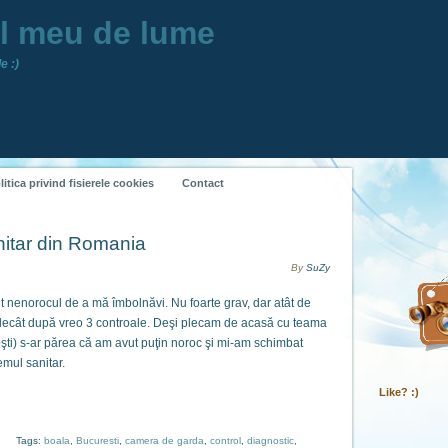
ul meu de lume
e :)
litica privind fisierele cookies
Contact
nitar din Romania
By
SuZy
t nenorocul de a mă îmbolnăvi. Nu foarte grav, dar atât de
r decât după vreo 3 controale. Deşi plecam de acasă cu teama
eşti) s-ar părea că am avut puţin noroc şi mi-am schimbat
emul sanitar.
Like? :)
Tags:
boala
,
Bucuresti
,
camera de garda
,
control
,
diagnostic
,