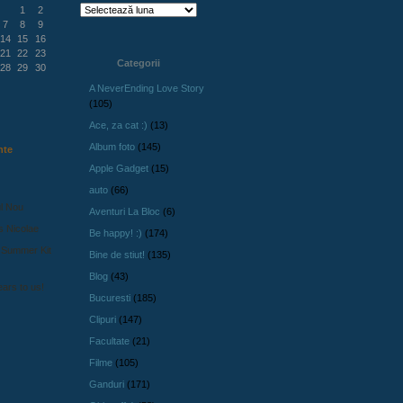
1
2
7
8
9
14
15
16
21
22
23
Categorii
28
29
30
A NeverEnding Love Story
(105)
Ace, za cat :)
(13)
Album foto
(145)
nte
Apple Gadget
(15)
auto
(66)
l Nou
Aventuri La Bloc
(6)
s Nicolae
Be happy! :)
(174)
 Summer Kit
Bine de stiut!
(135)
Blog
(43)
ars to us!
Bucuresti
(185)
Clipuri
(147)
Facultate
(21)
Filme
(105)
Ganduri
(171)