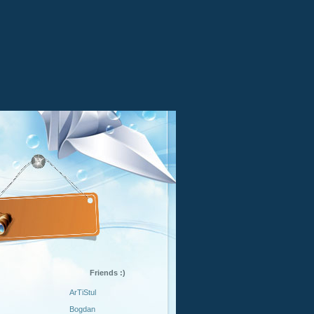
Friends :)
ArTiStul
Bogdan