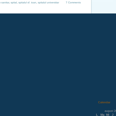
 sanitar
,
spital
,
spitalul sf. ioan
,
spitalul universitar
7 Comments
Calendar
august 2
L
Ma
Mi
J