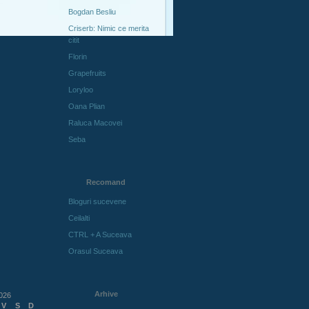
Bogdan Besliu
Criserb: Nimic ce merita
citit
Florin
Grapefruits
Loryloo
Oana Plian
Raluca Macovei
Seba
Recomand
Bloguri sucevene
Ceilalti
CTRL + A Suceava
Orasul Suceava
Arhive
026
V
S
D
Arhive