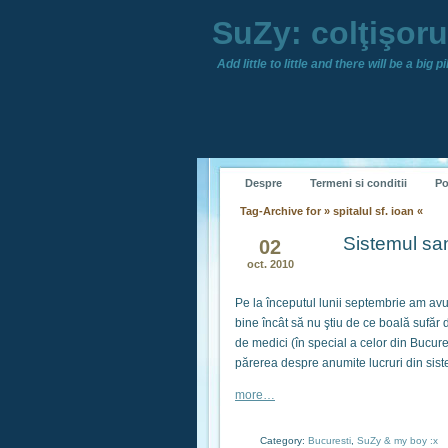
SuZy: colţişor
Add little to little and there will be a big pil
Despre
Termeni si conditii
Po
Tag-Archive for » spitalul sf. ioan «
Sistemul sa
02
oct. 2010
Pe la începutul lunii septembrie am avu
bine încât să nu ştiu de ce boală sufă
de medici (în special a celor din Bucur
părerea despre anumite lucruri din sist
more…
Category:
Bucuresti
,
SuZy & my boy :x