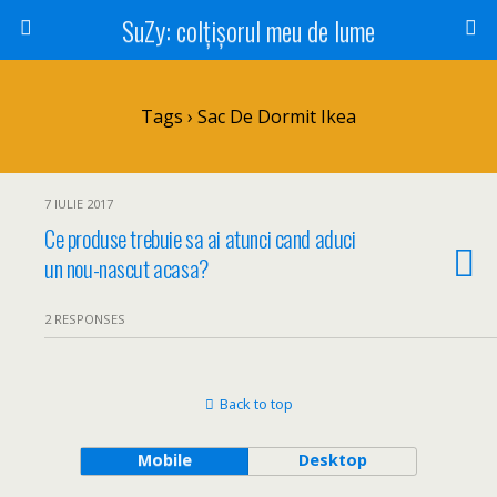
SuZy: colţişorul meu de lume
Tags › Sac De Dormit Ikea
7 IULIE 2017
Ce produse trebuie sa ai atunci cand aduci
un nou-nascut acasa?
2 RESPONSES
Back to top
Mobile
Desktop