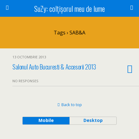
SuZy: colţişorul meu de lume
Tags › SAB&A
13 OCTOMBRIE 2013
Salonul Auto Bucuresti & Accesorii 2013
NO RESPONSES
Back to top
Mobile
Desktop