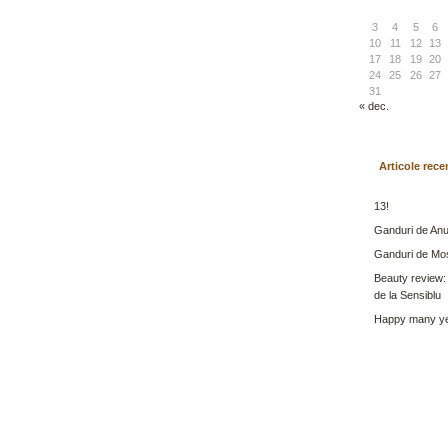
3
4
5
6
10
11
12
13
17
18
19
20
24
25
26
27
31
« dec.
Articole rece
13!
Ganduri de Anu
Ganduri de Mo
Beauty review:
de la Sensiblu
Happy many ye