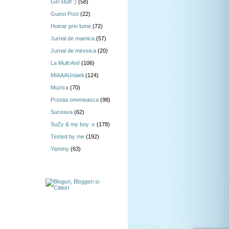
Girl stuff :)
(58)
Guest Post
(22)
Hoinar prin lume
(72)
Jurnal de mamica
(57)
Jurnal de miresica
(20)
La Multi Ani!
(106)
MIAAAUrlaieli
(124)
Muzica
(70)
Prostia omeneasca
(98)
Suceava
(62)
SuZy & my boy :x
(178)
Tested by me
(192)
Yammy
(63)