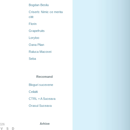
Bogdan Besliu
Criserb: Nimic ce merita
citit
Florin
Grapefruits
Loryloo
Oana Plian
Raluca Macovei
Seba
Recomand
Bloguri sucevene
Ceilalti
CTRL + A Suceava
Orasul Suceava
Arhive
026
V
S
D
Arhive