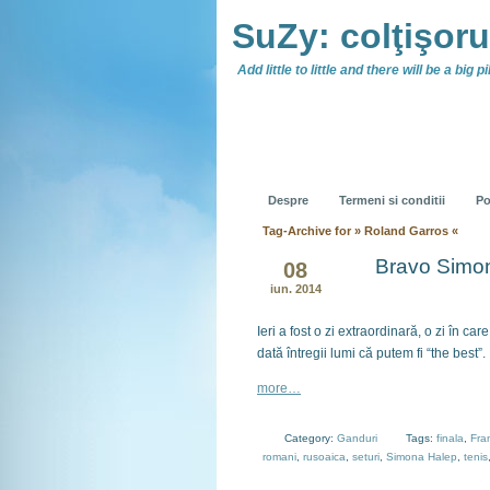
SuZy: colţişor
Add little to little and there will be a big pil
Despre
Termeni si conditii
Po
Tag-Archive for » Roland Garros «
Bravo Simo
08
iun. 2014
Ieri a fost o zi extraordinară, o zi în c
dată întregii lumi că putem fi “the best”.
more…
Category:
Ganduri
Tags:
finala
,
Fra
romani
,
rusoaica
,
seturi
,
Simona Halep
,
tenis