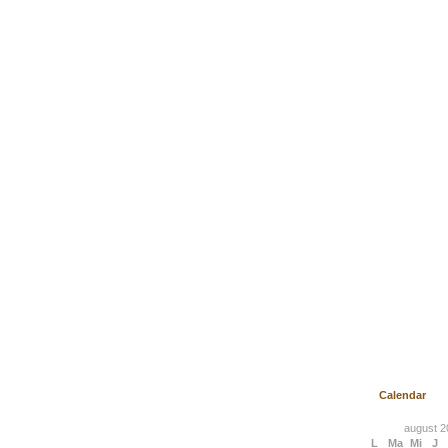
Calendar
august 2
L
Ma
Mi
J