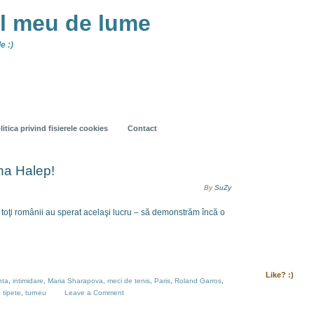
ul meu de lume
e :)
litica privind fisierele cookies
Contact
na Halep!
By
SuZy
are toţi românii au sperat acelaşi lucru – să demonstrăm încă o
Like? :)
nta
,
intimidare
,
Maria Sharapova
,
meci de tenis
,
Paris
,
Roland Garros
,
,
tipete
,
turneu
Leave a Comment