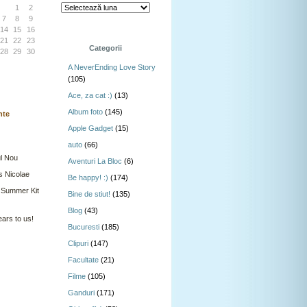
1
2
7
8
9
14
15
16
21
22
23
Categorii
28
29
30
A NeverEnding Love Story
(105)
Ace, za cat :)
(13)
Album foto
(145)
nte
Apple Gadget
(15)
auto
(66)
l Nou
Aventuri La Bloc
(6)
s Nicolae
Be happy! :)
(174)
 Summer Kit
Bine de stiut!
(135)
Blog
(43)
ars to us!
Bucuresti
(185)
Clipuri
(147)
Facultate
(21)
Filme
(105)
Ganduri
(171)