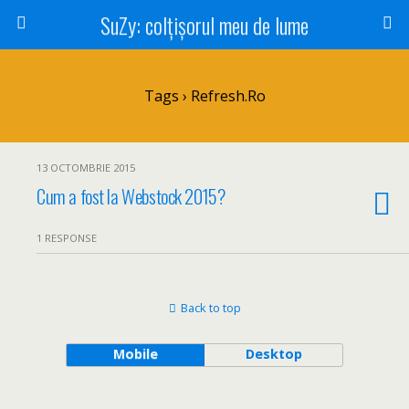
SuZy: colţişorul meu de lume
Tags › Refresh.ro
13 OCTOMBRIE 2015
Cum a fost la Webstock 2015?
1 RESPONSE
Back to top
Mobile
Desktop