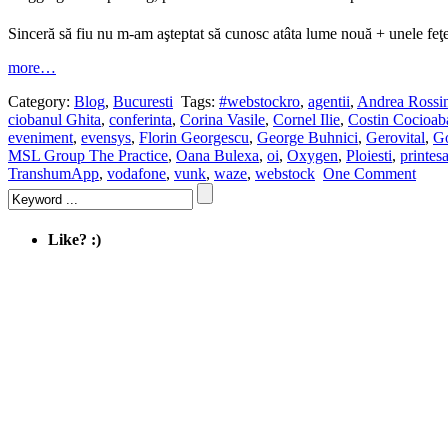
Sinceră să fiu nu m-am aşteptat să cunosc atâta lume nouă + unele feţe 
more…
Category:
Blog
,
Bucuresti
Tags:
#webstockro
,
agentii
,
Andrea Rossin
ciobanul Ghita
,
conferinta
,
Corina Vasile
,
Cornel Ilie
,
Costin Cocioab
eveniment
,
evensys
,
Florin Georgescu
,
George Buhnici
,
Gerovital
,
Go
MSL Group The Practice
,
Oana Bulexa
,
oi
,
Oxygen
,
Ploiesti
,
printes
TranshumApp
,
vodafone
,
vunk
,
waze
,
webstock
One Comment
Like? :)