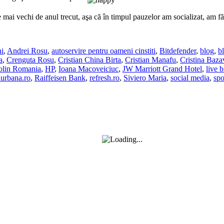
mai vechi de anul trecut, aşa că în timpul pauzelor am socializat, am fă
i
,
Andrei Rosu
,
autoservire pentru oameni cinstiti
,
Bitdefender
,
blog
,
b
a
,
Crenguta Rosu
,
Cristian China Birta
,
Cristian Manafu
,
Cristina Baza
lin Romania
,
HP
,
Ioana Macoveiciuc
,
JW Marriott Grand Hotel
,
live 
aurbana.ro
,
Raiffeisen Bank
,
refresh.ro
,
Siviero Maria
,
social media
,
spo