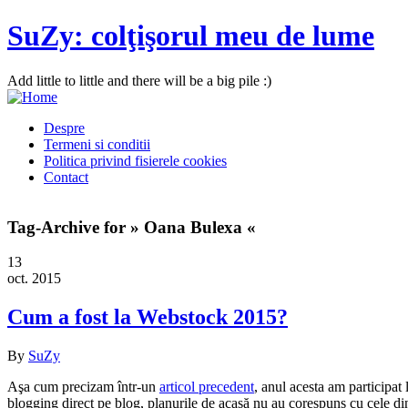
SuZy: colţişorul meu de lume
Add little to little and there will be a big pile :)
Despre
Termeni si conditii
Politica privind fisierele cookies
Contact
Tag-Archive for » Oana Bulexa «
13
oct. 2015
Cum a fost la Webstock 2015?
By
SuZy
Aşa cum precizam într-un
articol precedent
, anul acesta am participat
blogging direct pe blog, planurile de acasă nu au corespuns cu cele din