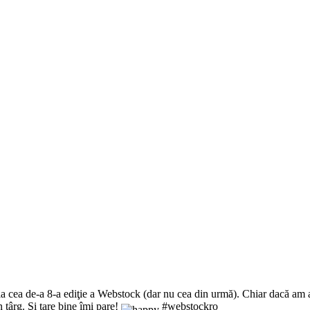
 la cea de-a 8-a ediţie a Webstock (dar nu cea din urmă). Chiar dacă am a
 târg. Şi tare bine îmi pare!
#webstockro