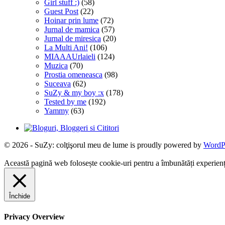
Girl stuff :)
(58)
Guest Post
(22)
Hoinar prin lume
(72)
Jurnal de mamica
(57)
Jurnal de miresica
(20)
La Multi Ani!
(106)
MIAAAUrlaieli
(124)
Muzica
(70)
Prostia omeneasca
(98)
Suceava
(62)
SuZy & my boy :x
(178)
Tested by me
(192)
Yammy
(63)
© 2026 - SuZy: colţişorul meu de lume is proudly powered by
WordP
Această pagină web folosește cookie-uri pentru a îmbunătăți experiența 
Închide
Privacy Overview