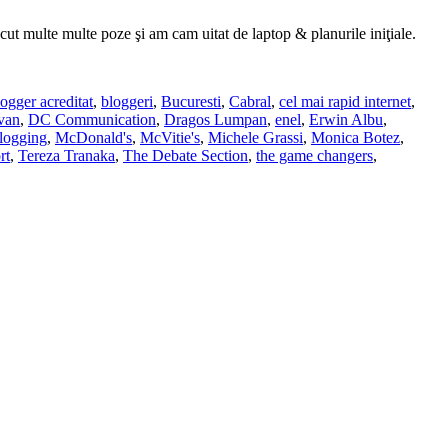
cut multe multe poze şi am cam uitat de laptop & planurile iniţiale.
logger acreditat
,
bloggeri
,
Bucuresti
,
Cabral
,
cel mai rapid internet
,
van
,
DC Communication
,
Dragos Lumpan
,
enel
,
Erwin Albu
,
blogging
,
McDonald's
,
McVitie's
,
Michele Grassi
,
Monica Botez
,
rt
,
Tereza Tranaka
,
The Debate Section
,
the game changers
,