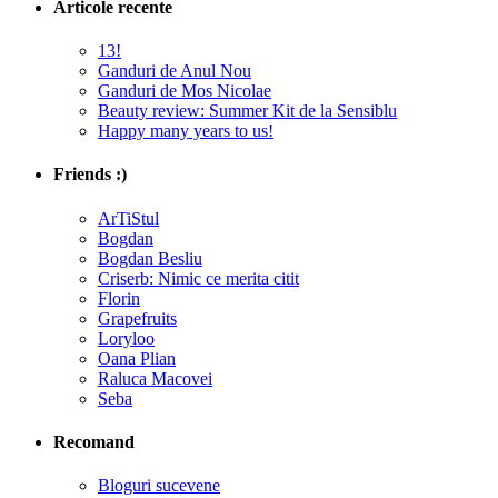
Articole recente
13!
Ganduri de Anul Nou
Ganduri de Mos Nicolae
Beauty review: Summer Kit de la Sensiblu
Happy many years to us!
Friends :)
ArTiStul
Bogdan
Bogdan Besliu
Criserb: Nimic ce merita citit
Florin
Grapefruits
Loryloo
Oana Plian
Raluca Macovei
Seba
Recomand
Bloguri sucevene