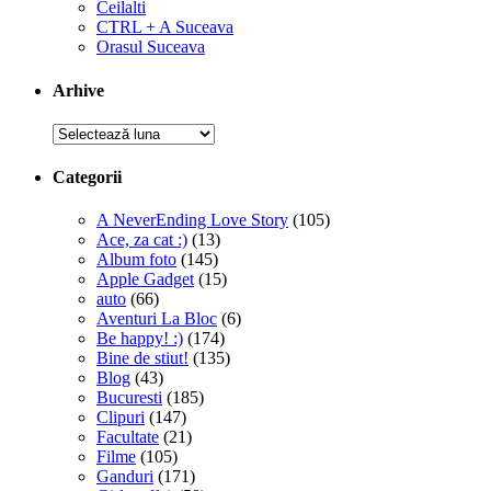
Ceilalti
CTRL + A Suceava
Orasul Suceava
Arhive
Arhive
Categorii
A NeverEnding Love Story
(105)
Ace, za cat :)
(13)
Album foto
(145)
Apple Gadget
(15)
auto
(66)
Aventuri La Bloc
(6)
Be happy! :)
(174)
Bine de stiut!
(135)
Blog
(43)
Bucuresti
(185)
Clipuri
(147)
Facultate
(21)
Filme
(105)
Ganduri
(171)