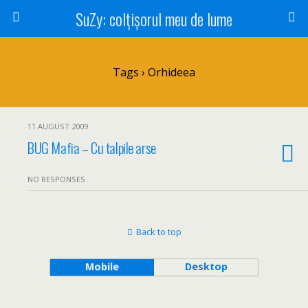
SuZy: colţişorul meu de lume
Tags › Orhideea
11 AUGUST 2009
BUG Mafia – Cu talpile arse
NO RESPONSES
Back to top
Mobile
Desktop