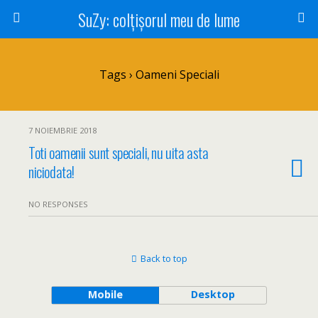
SuZy: colţişorul meu de lume
Tags › Oameni Speciali
7 NOIEMBRIE 2018
Toti oamenii sunt speciali, nu uita asta
niciodata!
NO RESPONSES
Back to top
Mobile
Desktop