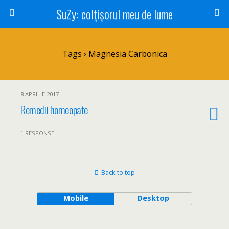
SuZy: colţişorul meu de lume
Tags › Magnesia Carbonica
8 APRILIE 2017
Remedii homeopate
1 RESPONSE
Back to top
Mobile
Desktop