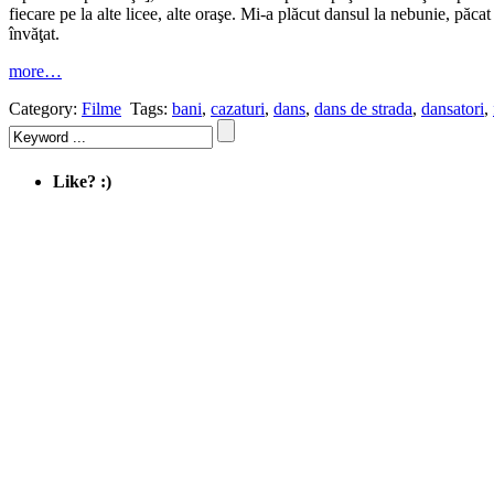
fiecare pe la alte licee, alte oraşe. Mi-a plăcut dansul la nebunie, păca
învăţat.
more…
Category:
Filme
Tags:
bani
,
cazaturi
,
dans
,
dans de strada
,
dansatori
,
Like? :)