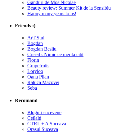
Ganduri de Mos Nicolae
Beauty review: Summer Kit de la Sensiblu
Happy many years to us!
Friends :)
ArTiStul
Bogdan
Bogdan Besliu
Criserb: Nimic ce merita citit
Florin
Grapefruits
Loryloo
Oana Plian
Raluca Macovei
Seba
Recomand
Bloguri sucevene
Ceilalti
CTRL + A Suceava
Orasul Suceava