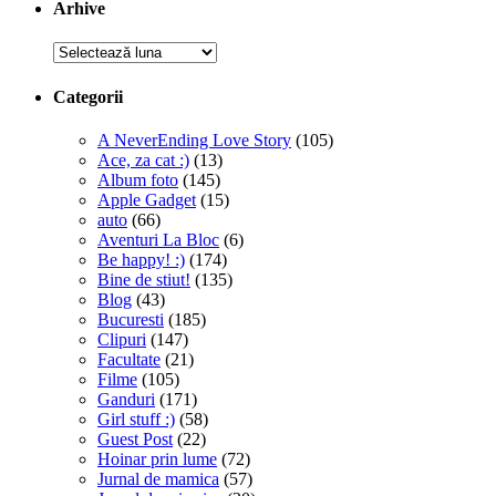
Arhive
Arhive
Categorii
A NeverEnding Love Story
(105)
Ace, za cat :)
(13)
Album foto
(145)
Apple Gadget
(15)
auto
(66)
Aventuri La Bloc
(6)
Be happy! :)
(174)
Bine de stiut!
(135)
Blog
(43)
Bucuresti
(185)
Clipuri
(147)
Facultate
(21)
Filme
(105)
Ganduri
(171)
Girl stuff :)
(58)
Guest Post
(22)
Hoinar prin lume
(72)
Jurnal de mamica
(57)