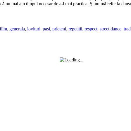
t că nu mai am timpul necesar de a-l mai practica. Şi nu mă refer la dansul
film
,
generala
,
lovituri
,
pasi
,
prieteni
,
repetitii
,
respect
,
street dance
,
trad