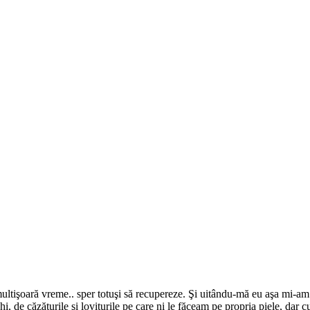
multişoară vreme.. sper totuşi să recupereze. Şi uitându-mă eu aşa mi-am
hi, de căzăturile şi loviturile pe care ni le făceam pe propria piele, dar