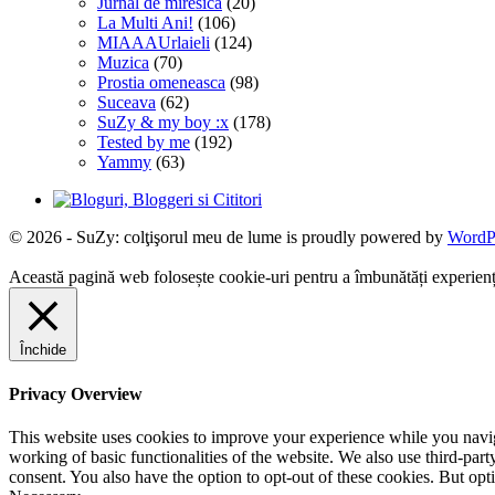
Jurnal de miresica
(20)
La Multi Ani!
(106)
MIAAAUrlaieli
(124)
Muzica
(70)
Prostia omeneasca
(98)
Suceava
(62)
SuZy & my boy :x
(178)
Tested by me
(192)
Yammy
(63)
© 2026 - SuZy: colţişorul meu de lume is proudly powered by
WordP
Această pagină web folosește cookie-uri pentru a îmbunătăți experiența 
Închide
Privacy Overview
This website uses cookies to improve your experience while you navigat
working of basic functionalities of the website. We also use third-pa
consent. You also have the option to opt-out of these cookies. But op