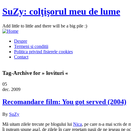
SuZy: colţişorul meu de lume
Add little to little and there will be a big pile :)
Despre
Termeni si conditii
Politica privind fisierele cookies
Contact
Tag-Archive for » lovituri «
05
dec. 2009
Recomandare film: You got served (2004)
By
SuZy
Mă uitam zilele trecute pe blogului lui
Nica
, pe care n-a mai scris de 
îi puteam spune aşa], de zilele în care repetam paşii de ne ieşeau pe oc