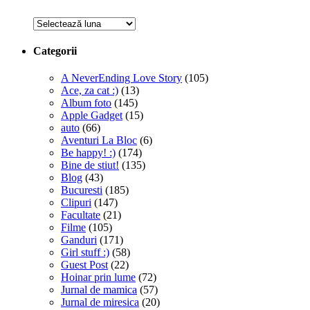
Arhive
Categorii
A NeverEnding Love Story
(105)
Ace, za cat :)
(13)
Album foto
(145)
Apple Gadget
(15)
auto
(66)
Aventuri La Bloc
(6)
Be happy! :)
(174)
Bine de stiut!
(135)
Blog
(43)
Bucuresti
(185)
Clipuri
(147)
Facultate
(21)
Filme
(105)
Ganduri
(171)
Girl stuff :)
(58)
Guest Post
(22)
Hoinar prin lume
(72)
Jurnal de mamica
(57)
Jurnal de miresica
(20)