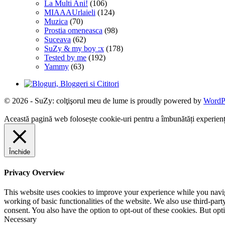
La Multi Ani!
(106)
MIAAAUrlaieli
(124)
Muzica
(70)
Prostia omeneasca
(98)
Suceava
(62)
SuZy & my boy :x
(178)
Tested by me
(192)
Yammy
(63)
© 2026 - SuZy: colţişorul meu de lume is proudly powered by
WordP
Această pagină web folosește cookie-uri pentru a îmbunătăți experiența 
Închide
Privacy Overview
This website uses cookies to improve your experience while you navigat
working of basic functionalities of the website. We also use third-pa
consent. You also have the option to opt-out of these cookies. But op
Necessary