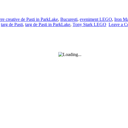
iere creative de Pasti in ParkLake
,
Bucuresti
,
eveniment LEGO
,
Iron 
,
targ de Pasti
,
targ de Pasti in ParkLake
,
Tony Stark LEGO
Leave a 