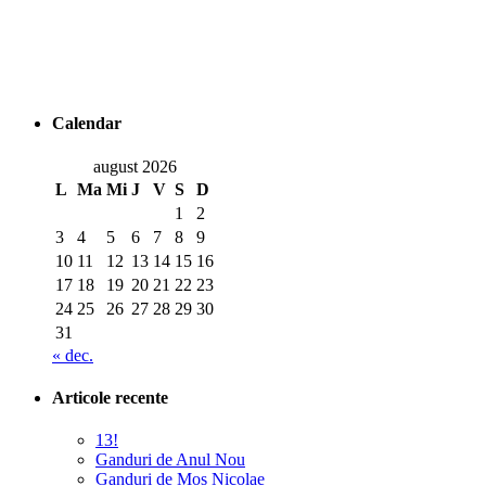
Calendar
august 2026
L
Ma
Mi
J
V
S
D
1
2
3
4
5
6
7
8
9
10
11
12
13
14
15
16
17
18
19
20
21
22
23
24
25
26
27
28
29
30
31
« dec.
Articole recente
13!
Ganduri de Anul Nou
Ganduri de Mos Nicolae