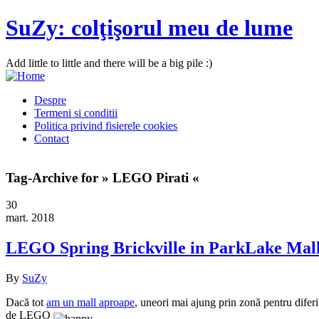
SuZy: colţişorul meu de lume
Add little to little and there will be a big pile :)
Despre
Termeni si conditii
Politica privind fisierele cookies
Contact
Tag-Archive for » LEGO Pirati «
30
mart. 2018
LEGO Spring Brickville in ParkLake Mal
By
SuZy
Dacă tot
am un mall aproape
, uneori mai ajung prin zonă pentru difer
de LEGO