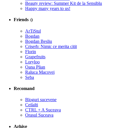
Beauty review: Summer Kit de la Sensiblu
Happy many years to us!
Friends :)
ArTiStul
Bogdan
Bogdan Besliu
Criserb: Nimic ce merita citit
Florin
Grapefruits
Loryloo
Oana Plian
Raluca Macovei
Seba
Recomand
Bloguri sucevene
Ceilalti
CTRL + A Suceava
Orasul Suceava
Arhive