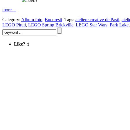
more…
Category:
Album foto
,
Bucuresti
Tags:
ateliere creative de Pasti
,
atel
LEGO Pirati
,
LEGO Spring Brickville
,
LEGO Star Wars
,
Park Lake
Like? :)