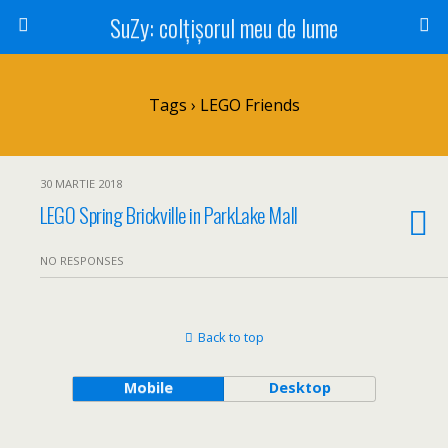
SuZy: colţişorul meu de lume
Tags › LEGO Friends
30 MARTIE 2018
LEGO Spring Brickville in ParkLake Mall
NO RESPONSES
Back to top
Mobile
Desktop