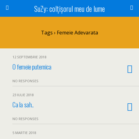
SuZy: colţişorul meu de lume
Tags › Femeie Adevarata
12 SEPTEMBRIE 2018
O femeie puternica
NO RESPONSES
23 IULIE 2018
Ca la sah..
NO RESPONSES
5 MARTIE 2018