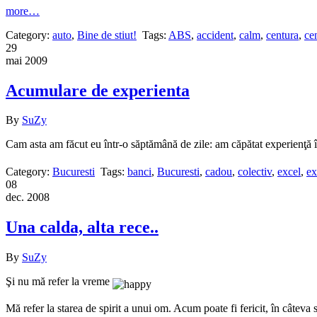
more…
Category:
auto
,
Bine de stiut!
Tags:
ABS
,
accident
,
calm
,
centura
,
ce
29
mai 2009
Acumulare de experienta
By
SuZy
Cam asta am făcut eu într-o săptămână de zile: am căpătat experienţă 
Category:
Bucuresti
Tags:
banci
,
Bucuresti
,
cadou
,
colectiv
,
excel
,
ex
08
dec. 2008
Una calda, alta rece..
By
SuZy
Şi nu mă refer la vreme
Mă refer la starea de spirit a unui om. Acum poate fi fericit, în câteva 