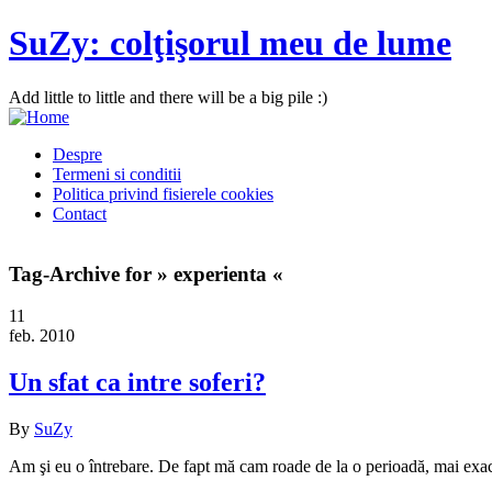
SuZy: colţişorul meu de lume
Add little to little and there will be a big pile :)
Despre
Termeni si conditii
Politica privind fisierele cookies
Contact
Tag-Archive for » experienta «
11
feb. 2010
Un sfat ca intre soferi?
By
SuZy
Am şi eu o întrebare. De fapt mă cam roade de la o perioadă, mai ex