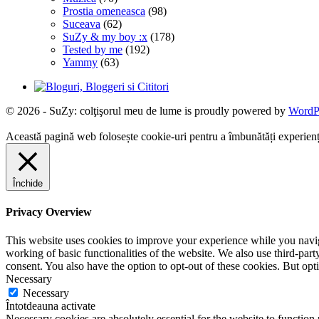
Prostia omeneasca
(98)
Suceava
(62)
SuZy & my boy :x
(178)
Tested by me
(192)
Yammy
(63)
© 2026 - SuZy: colţişorul meu de lume is proudly powered by
WordP
Această pagină web folosește cookie-uri pentru a îmbunătăți experiența 
Închide
Privacy Overview
This website uses cookies to improve your experience while you navigat
working of basic functionalities of the website. We also use third-pa
consent. You also have the option to opt-out of these cookies. But op
Necessary
Necessary
Întotdeauna activate
Necessary cookies are absolutely essential for the website to function 