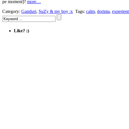
pe moment]?
more…
Category:
Ganduri
,
SuZy & my boy :x
Tags:
calm
,
dorinta
,
experient
Like? :)