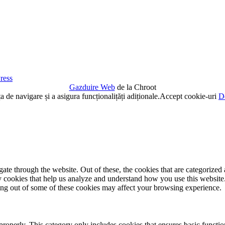
ress
Gazduire Web
de la Chroot
de navigare și a asigura funcționalițăți adiționale.
Accept cookie-uri
De
e through the website. Out of these, the cookies that are categorized a
rty cookies that help us analyze and understand how you use this websit
ting out of some of these cookies may affect your browsing experience.
properly. This category only includes cookies that ensures basic functio