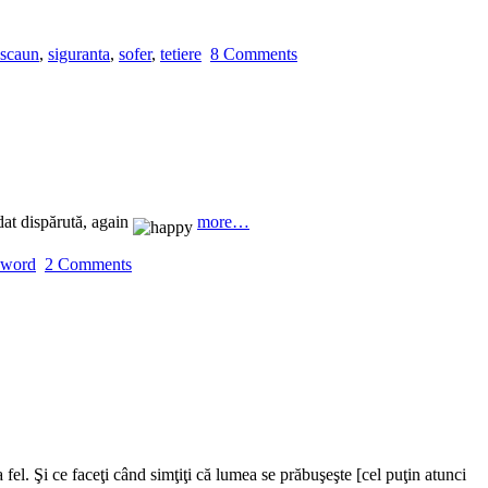
scaun
,
siguranta
,
sofer
,
tetiere
8 Comments
dat dispărută, again
more…
word
2 Comments
 fel. Şi ce faceţi când simţiţi că lumea se prăbuşeşte [cel puţin atunci