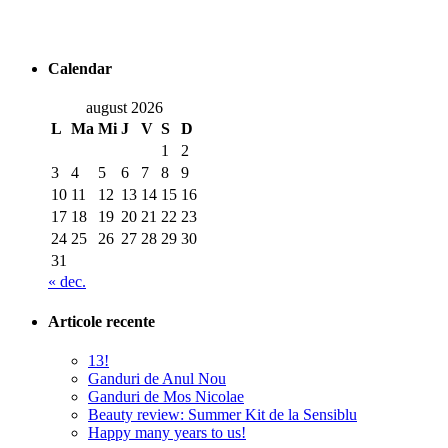
Calendar
august 2026
L
Ma
Mi
J
V
S
D
1
2
3
4
5
6
7
8
9
10
11
12
13
14
15
16
17
18
19
20
21
22
23
24
25
26
27
28
29
30
31
« dec.
Articole recente
13!
Ganduri de Anul Nou
Ganduri de Mos Nicolae
Beauty review: Summer Kit de la Sensiblu
Happy many years to us!