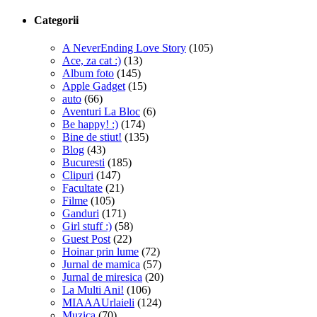
Categorii
A NeverEnding Love Story
(105)
Ace, za cat :)
(13)
Album foto
(145)
Apple Gadget
(15)
auto
(66)
Aventuri La Bloc
(6)
Be happy! :)
(174)
Bine de stiut!
(135)
Blog
(43)
Bucuresti
(185)
Clipuri
(147)
Facultate
(21)
Filme
(105)
Ganduri
(171)
Girl stuff :)
(58)
Guest Post
(22)
Hoinar prin lume
(72)
Jurnal de mamica
(57)
Jurnal de miresica
(20)
La Multi Ani!
(106)
MIAAAUrlaieli
(124)
Muzica
(70)