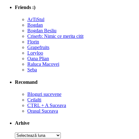
Friends :)
ArTiStul
Bogdan
Bogdan Besliu
Criserb: Nimic ce merita citit
Florin
Grapefruits
Loryloo
Oana Plian
Raluca Macovei
Seba
Recomand
Bloguri sucevene
Ceilalti
CTRL + A Suceava
Orasul Suceava
Arhive
Arhive