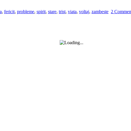
a
,
fericit
,
probleme
,
spirit
,
stare
,
trist
,
viata
,
voltaj
,
zambeste
2 Commen