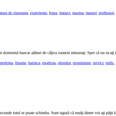
ntura de siguranta
,
experienta
,
frana
,
impact
,
masina
,
masuri
,
portbagaj
,
în domeniul bancar alături de câţiva oameni minunaţi. Sper că nu m-aţi 
perienta
,
finante
,
harnica
,
modesta
,
obositor
,
promisiune
,
servici
,
trafic
,
secunde totul se poate schimba. Sunt sigură că mulţi dintre voi aţi păţit la