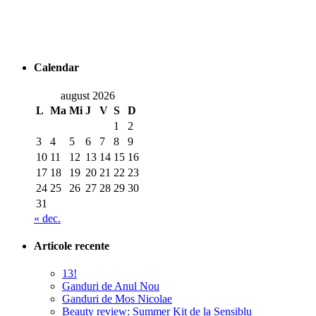
Calendar
august 2026
L
Ma
Mi
J
V
S
D
1
2
3
4
5
6
7
8
9
10
11
12
13
14
15
16
17
18
19
20
21
22
23
24
25
26
27
28
29
30
31
« dec.
Articole recente
13!
Ganduri de Anul Nou
Ganduri de Mos Nicolae
Beauty review: Summer Kit de la Sensiblu