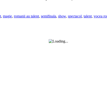
t
,
magie
,
romanii au talent
,
semifinala
,
show
,
spectacol
,
talent
,
vocea ro