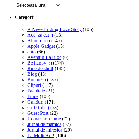
Arhive
Categorii
A NeverEnding Love Story
(105)
Ace, za cat :)
(13)
Album foto
(145)
Apple Gadget
(15)
auto
(66)
Aventuri La Bloc
(6)
Be happy! :)
(174)
Bine de stiut!
(135)
Blog
(43)
Bucuresti
(185)
Clipuri
(147)
Facultate
(21)
Filme
(105)
Ganduri
(171)
Girl stuff :)
(58)
Guest Post
(22)
Hoinar prin lume
(72)
Jurnal de mamica
(57)
Jurnal de miresica
(20)
La Multi Ani!
(106)