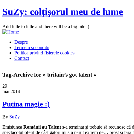
SuZy: colţişorul meu de lume
Add little to little and there will be a big pile :)
Despre
Termeni si conditii
Politica privind fisierele cookies
Contact
Tag-Archive for » britain’s got talent «
29
mai 2014
Putina magie :)
By
SuZy
Emisiunea
Românii au Talent
s-a terminat şi trebuie să recunosc că 
spectacolul oferit de câştigători mi s-a părut extrem de… prost şi făr