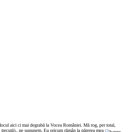
a locul aici ci mai degrabă la Vocea României. Mă rog, per total,
ică trecută).. ne supunem. Eu oricum rămân la părerea mea