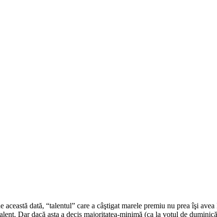
de această dată, “talentul” care a câştigat marele premiu nu prea îşi ave
ă talent. Dar dacă asta a decis majoritatea-minimă (ca la votul de dumin