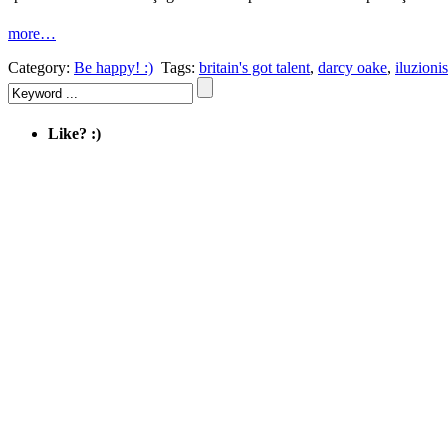
more…
Category:
Be happy! :)
Tags:
britain's got talent
,
darcy oake
,
iluzionis
Like? :)