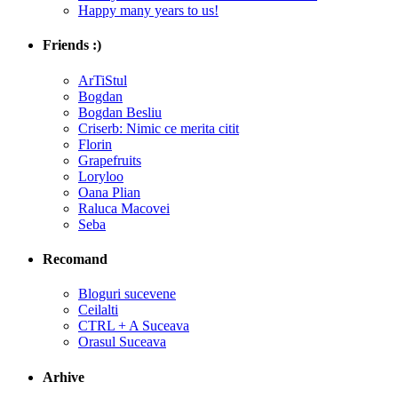
Happy many years to us!
Friends :)
ArTiStul
Bogdan
Bogdan Besliu
Criserb: Nimic ce merita citit
Florin
Grapefruits
Loryloo
Oana Plian
Raluca Macovei
Seba
Recomand
Bloguri sucevene
Ceilalti
CTRL + A Suceava
Orasul Suceava
Arhive