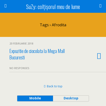
SuZy: colţişorul meu de lume
Tags › Afrodita
20 FEBRUARIE 2018
Expozitie de ciocolata la Mega Mall
Bucuresti
NO RESPONSES
Back to top
Mobile
Desktop