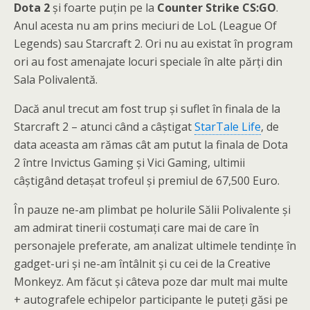
Dota 2
și foarte puțin pe la
Counter Strike CS:GO
.
Anul acesta nu am prins meciuri de LoL (League Of
Legends) sau Starcraft 2. Ori nu au existat în program
ori au fost amenajate locuri speciale în alte părți din
Sala Polivalentă.
Dacă anul trecut am fost trup și suflet în finala de la
Starcraft 2 – atunci când a câștigat
StarTale Life
, de
data aceasta am rămas cât am putut la finala de Dota
2 între Invictus Gaming și Vici Gaming, ultimii
câștigând detașat trofeul și premiul de 67,500 Euro.
În pauze ne-am plimbat pe holurile Sălii Polivalente și
am admirat tinerii costumați care mai de care în
personajele preferate, am analizat ultimele tendințe în
gadget-uri și ne-am întâlnit și cu cei de la Creative
Monkeyz. Am făcut și câteva poze dar mult mai multe
+ autografele echipelor participante le puteți găsi pe