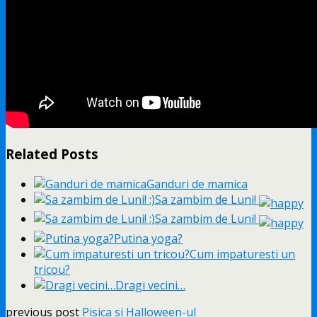
Related Posts
Ganduri de mamica
Sa zambim de Luni!
Sa zambim de Luni!
Putina yoga?
Cum impaturesti un
tricou?
Dragi vecini…
previous post
Pisica si Halloween-ul