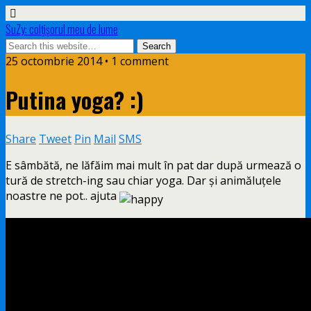
SuZy: colţişorul meu de lume
25 octombrie 2014 • 1 comment
Putina yoga? :)
Share
Tweet
Pin
Mail
SMS
E sâmbătă, ne lăfăim mai mult în pat dar după urmează o
tură de stretch-ing sau chiar yoga. Dar şi animăluţele
noastre ne pot.. ajuta